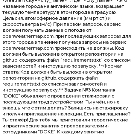
/weather?city=<city_name>`, где `<city_name>` - это
название города на английском языке, возвращает
текущую температуру в этом городе в градусах
Цельсия, атомсферное давление (мм рт.ст.) и
скорость ветра (м/c). При первом запросе, сервис
должен получать данные о погоде от
openweathermap.com, при последующих запросах для
этого города в течение получаса запросы на сервис
openweathermap.com происходить не должны. Код
должен быть выложен в открытом репозитории на
github, содержать файл `requirements.txt` со списком
зависимостей и инструкцию по запуску. **Формат
ответа: Код должен быть выложен в открытом
репозитории на github, содержать файл
requirements.txt со списком зависимостей и
инструкцию по запуску.** Задача №3 Компания
"DOKE" объявляет о проведении стажировки с
последующим трудоустройством! Ты умён, но не
знаешь, что с этим делать? Запишись на стажировку
и получи приглашение на лекции. Есть приглашение?
Ты стажёр! Для тебя мы приготовили теоретические
и практические занятия с преподавателями-
сотрудниками "DOKE". К каждому занятию