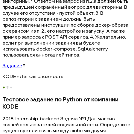
викторины. * Ответом на запрос из п.2.a должен быть
предыдущей сохранённый вопрос для викторины. В
случае его отсутствия - пустой объект. 3. В
репозитории с заданием должны быть
предоставлены инструкции по сборке докер-образа
с сервисом из п. 2., его настройке и запуску. А также
пример запроса к POST API сервиса. 4. Желательно,
если при выполнении задания вы будете
использовать docker-compose, SqlAalchemy,
пользоваться аннотацией типов.
Задание
KODE • Лёгкая сложность
Тестовое задание по Python от компании
KODE
2018-internship-backend Задача №1 Дан массив
связей пользователей социальной сети. Определите,
существует ли связь между любыми двумя