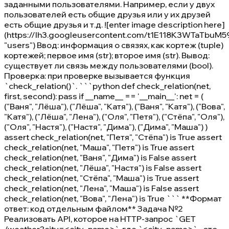
заданными пользователями. Например, если у двух
пользователей есть общие друзья или у их друзей
есть общие друзья и т.д. ![enter image description here]
(https://lh3.googleusercontent.com/t1E118K3WTaT
"users") Ввод: информация о связях, как кортеж (tuple)
кортежей; первое имя (str); второе имя (str). Вывод:
существует ли связь между пользователями (bool).
Проверка: при проверке вызывается функция
`check_relation()`. ```python def check_relation(net,
first, second): pass if __name__ == '__main__': net = (
("Ваня", "Лёша"), ("Лёша", "Катя"), ("Ваня", "Катя"), ("Вова",
"Катя"), ("Лёша", "Лена"), ("Оля", "Петя"), ("Стёпа", "Оля"),
("Оля", "Настя"), ("Настя", "Дима"), ("Дима", "Маша") )
assert check_relation(net, "Петя", "Стёпа") is True assert
check_relation(net, "Маша", "Петя") is True assert
check_relation(net, "Ваня", "Дима") is False assert
check_relation(net, "Лёша", "Настя") is False assert
check_relation(net, "Стёпа", "Маша") is True assert
check_relation(net, "Лена", "Маша") is False assert
check_relation(net, "Вова", "Лена") is True ``` **Формат
ответ: код отдельным файлом** Задача №2
Реализовать API, которое на HTTP-запрос `GET