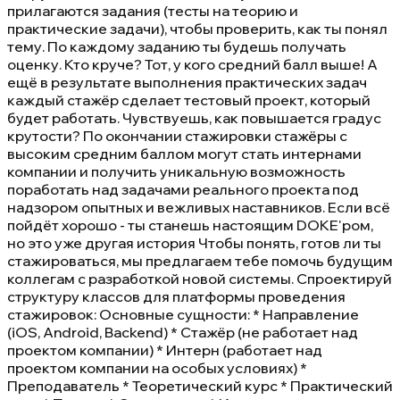
прилагаются задания (тесты на теорию и
практические задачи), чтобы проверить, как ты понял
тему. По каждому заданию ты будешь получать
оценку. Кто круче? Тот, у кого средний балл выше! А
ещё в результате выполнения практических задач
каждый стажёр сделает тестовый проект, который
будет работать. Чувствуешь, как повышается градус
крутости? По окончании стажировки стажёры с
высоким средним баллом могут стать интернами
компании и получить уникальную возможность
поработать над задачами реального проекта под
надзором опытных и вежливых наставников. Если всё
пойдёт хорошо - ты станешь настоящим DOKE'ром,
но это уже другая история Чтобы понять, готов ли ты
стажироваться, мы предлагаем тебе помочь будущим
коллегам с разработкой новой системы. Спроектируй
структуру классов для платформы проведения
стажировок: Основные сущности: * Направление
(iOS, Android, Backend) * Cтажёр (не работает над
проектом компании) * Интерн (работает над
проектом компании на особых условиях) *
Преподаватель * Теоретический курс * Практический