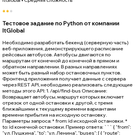
Тестовое задание по Python от компании
ItGlobal
Необходимо разработать бекенд (серверную часть)
веб-приложения, демонстрирующего расписание
рейсовых автобусов. Автобусы двигаются по
маршрутам от конечной до конечной в прямом и
обратном направлении. В разных направлениях
может быть разный набор остановочных пунктов.
Фронтенд приложения получает данные с сервера
через REST API, необходимо реализовать следующие
методы этого API: 1. /api/find-bus Описание:
Возвращает автобусы, маршрут которых включает
отрезок от одной остановки к другой, с тремя
ближайшими к текущему времени вариантами
времени прибытия на исходную остановку.
Параметры запроса: * from: id исходной остановки. *
to: id конечной остановки. Пример ответа: ``` { "from":
"ул. Пушкина", "to": "ул. Ленина", "buses": [ { "route":