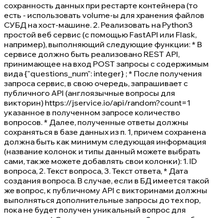
сохранность данных при рестарте контейнера (то
есть - использовать volume-ы для хранения файлов
СУБД на хост-машине. 2. Реализовать на Python3
простой веб сервис (с помощью FastAPI или Flask,
например), выполняющий следующие функции: * В
сервисе должно быть реализовано REST API,
принимающее на вход POST запросы с содержимым
вида {"questions_num": integer} ; * После получения
запроса сервис, в свою очередь, запрашивает с
публичного API (англоязычные вопросы для
викторин) https://jservice.io/api/random?count=1
указанное в полученном запросе количество
вопросов. * Далее, полученные ответы должны
сохраняться в базе данных из п. 1, причем сохранена
должна быть как минимум следующая информация
(название колонок и типы данный можете выбрать
сами, также можете добавлять свои колонки): 1. ID
вопроса, 2. Текст вопроса, 3. Текст ответа, * Дата
создания вопроса. В случае, если в БД имеется такой
же вопрос, к публичному API с викторинами должны
выполняться дополнительные запросы до тех пор,
пока не будет получен уникальный вопрос для