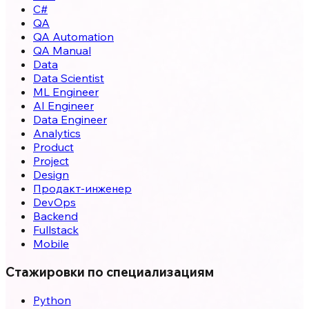
C#
QA
QA Automation
QA Manual
Data
Data Scientist
ML Engineer
AI Engineer
Data Engineer
Analytics
Product
Project
Design
Продакт-инженер
DevOps
Backend
Fullstack
Mobile
Стажировки по специализациям
Python