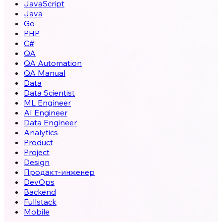
JavaScript
Java
Go
PHP
C#
QA
QA Automation
QA Manual
Data
Data Scientist
ML Engineer
AI Engineer
Data Engineer
Analytics
Product
Project
Design
Продакт-инженер
DevOps
Backend
Fullstack
Mobile