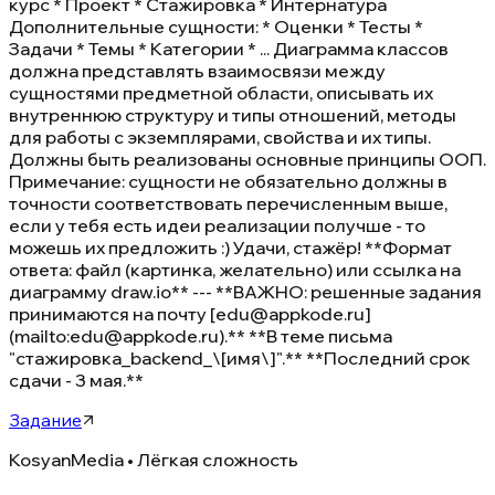
курс * Проект * Стажировка * Интернатура
Дополнительные сущности: * Оценки * Тесты *
Задачи * Темы * Категории * ... Диаграмма классов
должна представлять взаимосвязи между
сущностями предметной области, описывать их
внутреннюю структуру и типы отношений, методы
для работы с экземплярами, свойства и их типы.
Должны быть реализованы основные принципы ООП.
Примечание: сущности не обязательно должны в
точности соответствовать перечисленным выше,
если у тебя есть идеи реализации получше - то
можешь их предложить :) Удачи, стажёр! **Формат
ответа: файл (картинка, желательно) или ссылка на
диаграмму draw.io** --- **ВАЖНО: решенные задания
принимаются на почту [edu@appkode.ru]
(mailto:edu@appkode.ru).** **В теме письма
"стажировка_backend_\[имя\]".** **Последний срок
сдачи - 3 мая.**
Задание
KosyanMedia • Лёгкая сложность