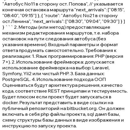
"Автобус No11 в сторону ост. Попова", // указывается
конечная остановка маршрута "next_arrivals": ["08:15",
"08:40", "09:15"] }, { "route": "Автобус No21 в сторону
ост.Ленина", "next_arrivals": ["08:30", "09:04", "09:30"] } ]
} ``` 2. Методы (или метод) предоставляющие
механизм редактирования маршрутов, т.е. набора
остановок на пути следования автобуса (без
указания времени). Входный параметры и формат
ответа продумать самостоятельно. Требования к
реализации: 1. Язык программирования: PHP (версия
7+). 2. Использование фреймворка: допускается
использование фреймворка на выбор: Laravel,
Symfony, Yii2 или чистый PHP. 3. База данных:
PostgreSQL. 4. Использование подхода ООП
Оцениваться будут архитектура решения, качество
кода, соответствие REST принципам и тестируемость.
Будет плюсом если проект будет запускаться в
docker. Результат представить в виде ссылки на
публичный репозиторий на bitbucket.org. Он должен
включать в себя php файлы проекта, sql дамп базы,
схему структуры базы данных в виде изображения и
инструкцию по запуску проекта.