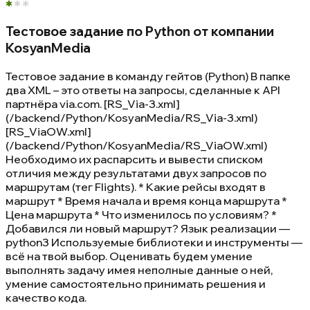
Тестовое задание по Python от компании
KosyanMedia
Тестовое задание в команду гейтов (Python) В папке
два XML – это ответы на запросы, сделанные к API
партнёра via.com. [RS_Via-3.xml]
(/backend/Python/KosyanMedia/RS_Via-3.xml)
[RS_ViaOW.xml]
(/backend/Python/KosyanMedia/RS_ViaOW.xml)
Необходимо их распарсить и вывести списком
отличия между результатами двух запросов по
маршрутам (тег Flights). * Какие рейсы входят в
маршрут * Время начала и время конца маршрута *
Цена маршрута * Что изменилось по условиям? *
Добавился ли новый маршрут? Язык реализации —
python3 Используемые библиотеки и инструменты —
всё на твой выбор. Оценивать будем умение
выполнять задачу имея неполные данные о ней,
умение самостоятельно принимать решения и
качество кода.