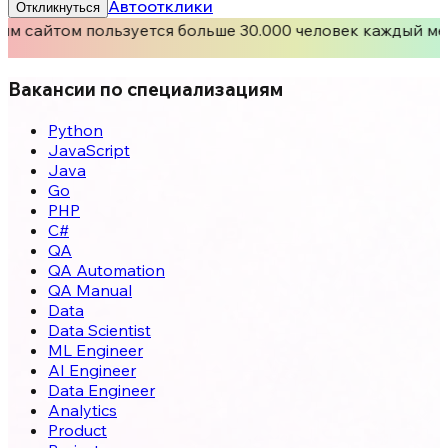
Автоотклики
Откликнуться
м сайтом пользуется больше 30.000 человек каждый ме
Вакансии по специализациям
Python
JavaScript
Java
Go
PHP
C#
QA
QA Automation
QA Manual
Data
Data Scientist
ML Engineer
AI Engineer
Data Engineer
Analytics
Product