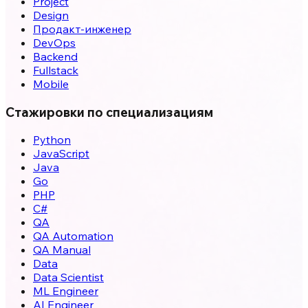
Project
Design
Продакт-инженер
DevOps
Backend
Fullstack
Mobile
Стажировки по специализациям
Python
JavaScript
Java
Go
PHP
C#
QA
QA Automation
QA Manual
Data
Data Scientist
ML Engineer
AI Engineer