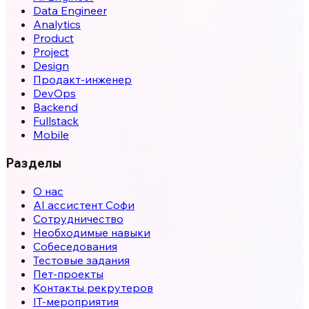
Data Engineer
Analytics
Product
Project
Design
Продакт-инженер
DevOps
Backend
Fullstack
Mobile
Разделы
О нас
AI ассистент Софи
Сотрудничество
Необходимые навыки
Собеседования
Тестовые задания
Пет-проекты
Контакты рекрутеров
IT-мероприятия