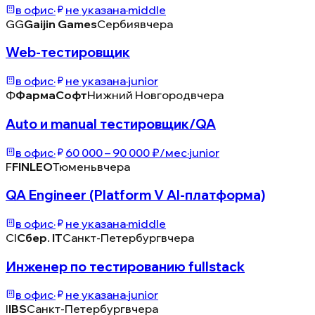
в офис
·
не указана
·
middle
GG
Gaijin Games
Сербия
вчера
Web-тестировщик
в офис
·
не указана
·
junior
Ф
ФармаСофт
Нижний Новгород
вчера
Auto и manual тестировщик/QA
в офис
·
60 000 – 90 000 ₽/мес
·
junior
F
FINLEO
Тюмень
вчера
QA Engineer (Platform V AI-платформа)
в офис
·
не указана
·
middle
СI
Сбер. IT
Санкт-Петербург
вчера
Инженер по тестированию fullstack
в офис
·
не указана
·
junior
I
IBS
Санкт-Петербург
вчера