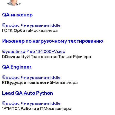
QA-инженер
в офис
·
не указана
·
middle
ГО
ГК Орбита
Москва
вчера
Инженер по нагрузочному тестированию
удалёнка
·
до 134 000 ₽/мес
D
Devquality
И Гражданство Только Рф
вчера
QA Engineer
в офис
·
не указана
·
middle
БТ
Будущее технологий
Минск
вчера
Lead QA Auto Python
в офис
·
не указана
·
middle
"Р
"МТС", Работа в IT
Москва
вчера