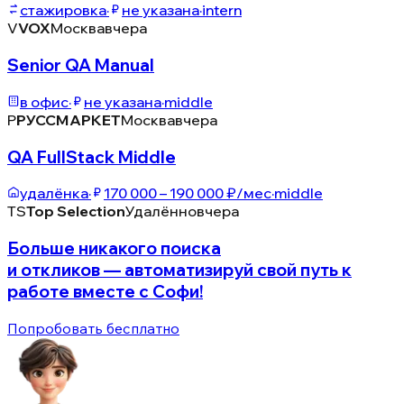
стажировка
·
не указана
·
intern
V
VOX
Москва
вчера
Senior QA Manual
в офис
·
не указана
·
middle
Р
РУССМАРКЕТ
Москва
вчера
QA FullStack Middle
удалёнка
·
170 000 – 190 000 ₽/мес
·
middle
TS
Top Selection
Удалённо
вчера
Больше никакого поиска
и откликов — автоматизируй свой путь к
работе вместе с Софи!
Попробовать бесплатно