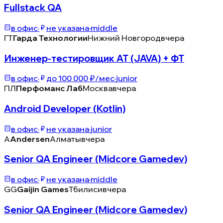
Fullstack QA
в офис
·
не указана
·
middle
ГТ
Гарда Технологии
Нижний Новгород
вчера
Инженер-тестировщик АТ (JAVA) + ФТ
в офис
·
до 100 000 ₽/мес
·
junior
ПЛ
Перфоманс Лаб
Москва
вчера
Android Developer (Kotlin)
в офис
·
не указана
·
junior
A
Andersen
Алматы
вчера
Senior QA Engineer (Midcore Gamedev)
в офис
·
не указана
·
middle
GG
Gaijin Games
Тбилиси
вчера
Senior QA Engineer (Midcore Gamedev)