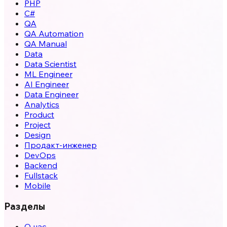
PHP
C#
QA
QA Automation
QA Manual
Data
Data Scientist
ML Engineer
AI Engineer
Data Engineer
Analytics
Product
Project
Design
Продакт-инженер
DevOps
Backend
Fullstack
Mobile
Разделы
О нас