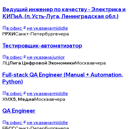
Ведущий инженер по качеству - Электрика и
КИПиА, (п. Усть-Луга, Ленинградская обл.)
в офис
·
не указана
·
middle
Р
РХИ
Санкт-Петербург
вчера
Тестировщик-автоматизатор
в офис
·
не указана
·
junior
ЛЦ
Лига Цифровой Экономики
Москва
вчера
Full-stack QA Engineer (Manual + Automation,
Python)
в офис
·
не указана
·
middle
XМ
X5, Медиа
Москва
вчера
QA Engineer
в офис
·
не указана
·
middle
Б
БСС
Санкт-Петербург
вчера