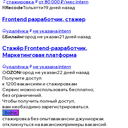
стажировка
·
от 80 000 ₽/мес
·
intern
R
Recode
Тольятти
19 дней назад
Frontend разработчик, стажер
удалёнка
·
не указана
·
intern
Б
Билайн
город не указан
21 дней назад
Стажёр Frontend-разработчик,
Маркетинговая платформа
удалёнка
·
не указана
·
intern
O
OZON
город не указан
22 дней назад
Получите доступ
к 1200 вакансиям и стажировкам
Сервис можно использовать бесплатно,
без ограничений.
Чтобы получить полный доступ,
вам необходимо зарегистрироваться.
Войти
стажировка без опыта
вакансии джуниор
как
откликнуться на вакансию
примеры вакансий