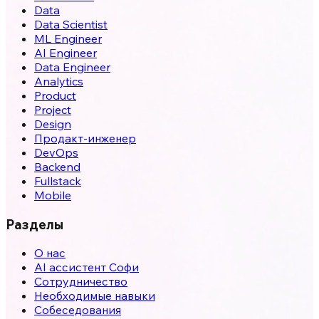
Data
Data Scientist
ML Engineer
AI Engineer
Data Engineer
Analytics
Product
Project
Design
Продакт-инженер
DevOps
Backend
Fullstack
Mobile
Разделы
О нас
AI ассистент Софи
Сотрудничество
Необходимые навыки
Собеседования