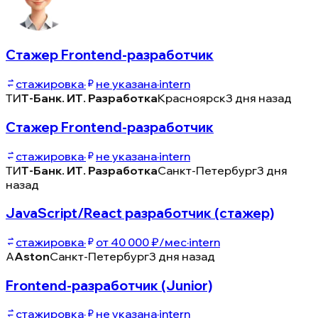
Стажер Frontend-разработчик
стажировка
·
не указана
·
intern
ТИ
Т-Банк. ИТ. Разработка
Красноярск
3 дня назад
Стажер Frontend-разработчик
стажировка
·
не указана
·
intern
ТИ
Т-Банк. ИТ. Разработка
Санкт-Петербург
3 дня
назад
JavaScript/React разработчик (стажер)
стажировка
·
от 40 000 ₽/мес
·
intern
A
Aston
Санкт-Петербург
3 дня назад
Frontend-разработчик (Junior)
стажировка
·
не указана
·
intern