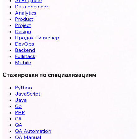
AI Engineer
Data Engineer
Analytics
Product
Project
Design
Продакт-инженер
DevOps
Backend
Fullstack
Mobile
Стажировки по специализациям
Python
JavaScript
Java
Go
PHP
C#
QA
QA Automation
QA Manual