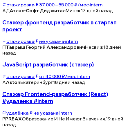
стажировка
·
37 000 – 55 000 ₽/мес
·
intern
АД
Атлас-Софт Диджитал
Минск
17 дней назад
Стажер фронтенд разработчик в стартап
проект
стажировка
·
не указана
·
intern
ГГ
Гаврыш Георгий Александрович
Несвиж
18 дней
назад
JavaScript разработчик (стажер)
стажировка
·
от 40 000 ₽/мес
·
intern
A
Aston
Екатеринбург
18 дней назад
Стажер Frontend-разработчик (React)
#удаленка #intern
удалёнка
·
не указана
·
intern
P
PREAX
Образование И Не Имеют Значения.
19 дней
назад