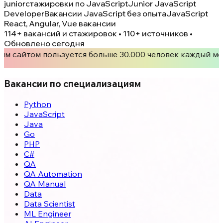
junior
стажировки по JavaScript
Junior JavaScript
Developer
Вакансии JavaScript без опыта
JavaScript
React, Angular, Vue вакансии
114+
вакансий и стажировок • 110+ источников •
Обновлено сегодня
им сайтом пользуется больше 30.000 человек каждый ме
Вакансии по специализациям
Python
JavaScript
Java
Go
PHP
C#
QA
QA Automation
QA Manual
Data
Data Scientist
ML Engineer