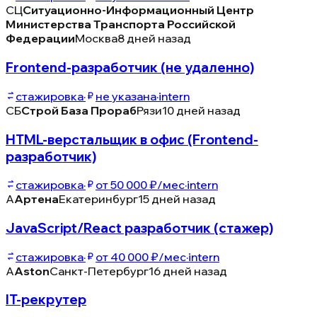
СЦ
Ситуационно-Информационный Центр
Министерства Транспорта Российской
Федерации
Москва
8 дней назад
Frontend-разработчик (не удаленно)
стажировка
·
не указана
·
intern
СБ
Строй База Прораб
Рязи
10 дней назад
HTML-верстальщик в офис (Frontend-
разработчик)
стажировка
·
от 50 000 ₽/мес
·
intern
А
Артена
Екатеринбург
15 дней назад
JavaScript/React разработчик (стажер)
стажировка
·
от 40 000 ₽/мес
·
intern
A
Aston
Санкт-Петербург
16 дней назад
IT-рекрутер