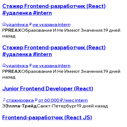
Стажер Frontend-разработчик (React)
#удаленка #intern
удалёнка
·
не указана
·
intern
P
PREAX
Образование И Не Имеют Значения.
19 дней
назад
Стажер Frontend-разработчик (React)
#удаленка #intern
удалёнка
·
не указана
·
intern
P
PREAX
Образование И Не Имеют Значения.
19 дней
назад
Junior Frontend Developer (React)
стажировка
·
от 60 000 ₽/мес
·
intern
Э
Эллпа-Трейд
Санкт-Петербург
19 дней назад
Frontend-разработчик (React JS)