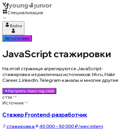
Специализация
Войти
Автоотклики
JavaScript стажировки
На этой странице агрегируются JavaScript-
стажировки из различных источников: hh.ru, Habr
Career, LinkedIn, Telegram-каналы и многие другие
✦
Настроить поиск под себя
стэк
Источник
Стажер Frontend-разработчик
стажировка
·
40 000 – 50 000 ₽/мес
·
intern