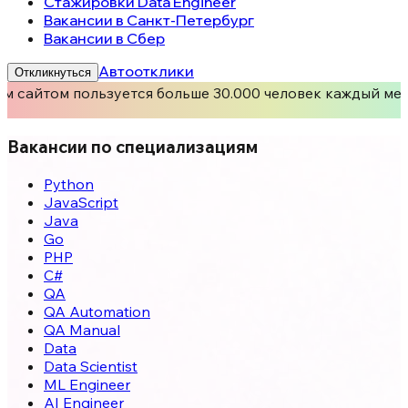
Стажировки Data Engineer
Вакансии в Санкт-Петербург
Вакансии в Сбер
Автоотклики
Откликнуться
м сайтом пользуется больше 30.000 человек каждый мес
Вакансии по специализациям
Python
JavaScript
Java
Go
PHP
C#
QA
QA Automation
QA Manual
Data
Data Scientist
ML Engineer
AI Engineer