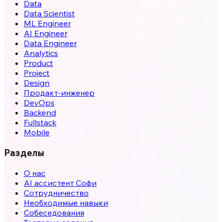
Data
Data Scientist
ML Engineer
AI Engineer
Data Engineer
Analytics
Product
Project
Design
Продакт-инженер
DevOps
Backend
Fullstack
Mobile
Разделы
О нас
AI ассистент Софи
Сотрудничество
Необходимые навыки
Собеседования