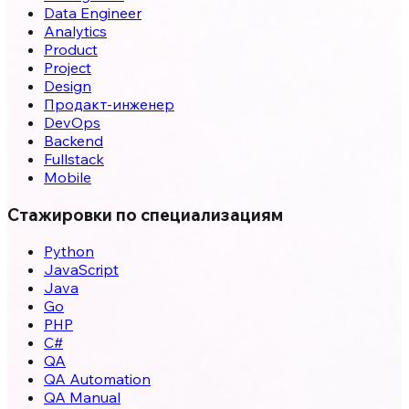
Data Engineer
Analytics
Product
Project
Design
Продакт-инженер
DevOps
Backend
Fullstack
Mobile
Стажировки по специализациям
Python
JavaScript
Java
Go
PHP
C#
QA
QA Automation
QA Manual