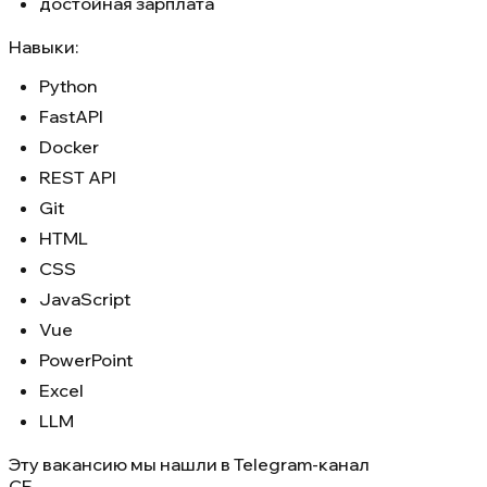
достойная зарплата
Навыки:
Python
FastAPI
Docker
REST API
Git
HTML
CSS
JavaScript
Vue
PowerPoint
Excel
LLM
Эту вакансию мы нашли в
Telegram-канал
СБ