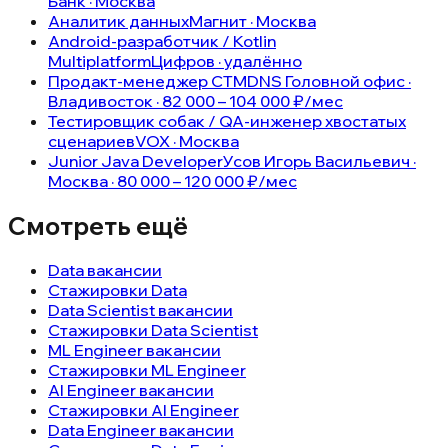
Банк · Москва
Аналитик данных
Магнит · Москва
Android-разработчик / Kotlin
Multiplatform
Цифров · удалённо
Продакт-менеджер СТМ
DNS Головной офис ·
Владивосток · 82 000 – 104 000 ₽/мес
Тестировщик собак / QA-инженер хвостатых
сценариев
VOX · Москва
Junior Java Developer
Усов Игорь Васильевич ·
Москва · 80 000 – 120 000 ₽/мес
Смотреть ещё
Data вакансии
Стажировки Data
Data Scientist вакансии
Стажировки Data Scientist
ML Engineer вакансии
Стажировки ML Engineer
AI Engineer вакансии
Стажировки AI Engineer
Data Engineer вакансии