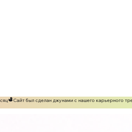
яц
Сайт был сделан джунами с нашего карьерного тре