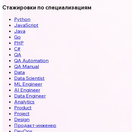
Стажировки по специализациям
Python
JavaScript
Java
Go
PHP
C#
QA
QA Automation
QA Manual
Data
Data Scientist
ML Engineer
AI Engineer
Data Engineer
Analytics
Product
Project
Design
Продакт-инженер
DevOps