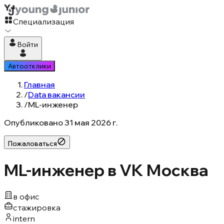
Специализация
Войти
Автоотклики
Главная
/
Data вакансии
/
ML-инженер
Опубликовано
31 мая 2026 г.
Пожаловаться
ML-инженер в VK Москва
в офис
стажировка
intern