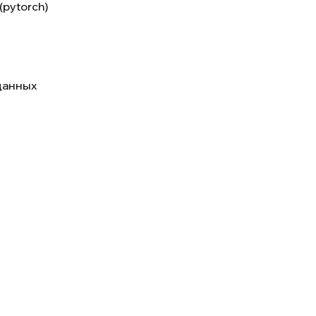
pytorch)
данных