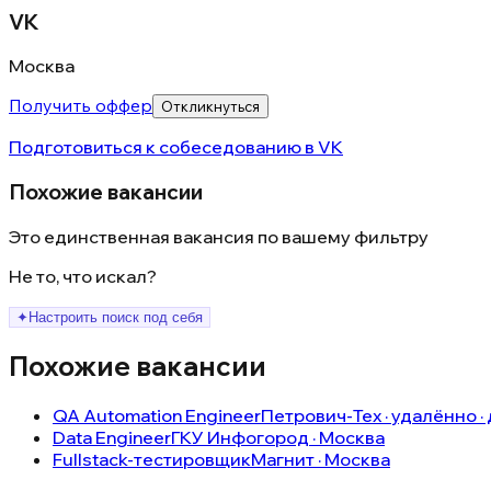
VK
Москва
Получить оффер
Откликнуться
Подготовиться к собеседованию в
VK
Похожие вакансии
Это единственная вакансия по вашему фильтру
Не то, что искал?
✦
Настроить поиск под себя
Похожие вакансии
QA Automation Engineer
Петрович-Тех · удалённо ·
Data Engineer
ГКУ Инфогород · Москва
Fullstack-тестировщик
Магнит · Москва