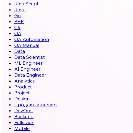
JavaScript
Java
Go
PHP
C#
QA
QA Automation
QA Manual
Data
Data Scientist
ML Engineer
AI Engineer
Data Engineer
Analytics
Product
Project
Design
Продакт-инженер
DevOps
Backend
Fullstack
Mobile