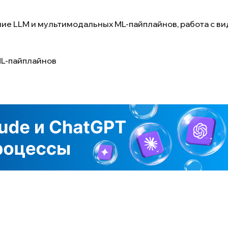
ие LLM и мультимодальных ML-пайплайнов, работа с вид
ML-пайплайнов