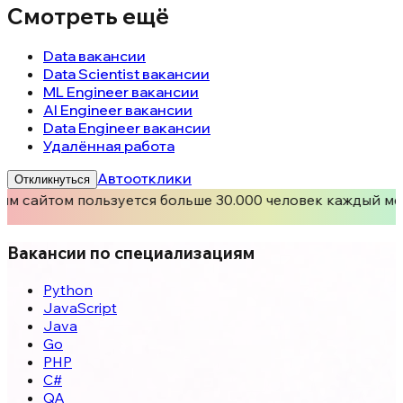
Смотреть ещё
Data вакансии
Data Scientist вакансии
ML Engineer вакансии
AI Engineer вакансии
Data Engineer вакансии
Удалённая работа
Автоотклики
Откликнуться
им сайтом пользуется больше 30.000 человек каждый ме
Вакансии по специализациям
Python
JavaScript
Java
Go
PHP
C#
QA