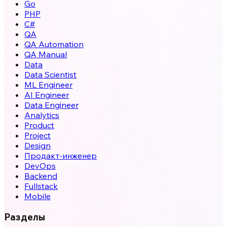
Go
PHP
C#
QA
QA Automation
QA Manual
Data
Data Scientist
ML Engineer
AI Engineer
Data Engineer
Analytics
Product
Project
Design
Продакт-инженер
DevOps
Backend
Fullstack
Mobile
Разделы