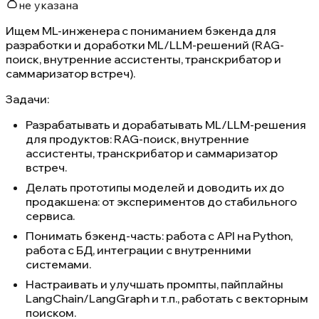
не указана
Ищем ML-инженера с пониманием бэкенда для
разработки и доработки ML/LLM-решений (RAG-
поиск, внутренние ассистенты, транскрибатор и
саммаризатор встреч).
Задачи:
Разрабатывать и дорабатывать ML/LLM-решения
для продуктов: RAG-поиск, внутренние
ассистенты, транскрибатор и саммаризатор
встреч.
Делать прототипы моделей и доводить их до
продакшена: от экспериментов до стабильного
сервиса.
Понимать бэкенд-часть: работа с API на Python,
работа с БД, интеграции с внутренними
системами.
Настраивать и улучшать промпты, пайплайны
LangChain/LangGraph и т.п., работать с векторным
поиском.