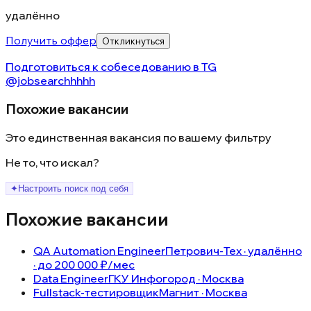
удалённо
Получить оффер
Откликнуться
Подготовиться к собеседованию в
TG
@jobsearchhhhh
Похожие вакансии
Это единственная вакансия по вашему фильтру
Не то, что искал?
✦
Настроить поиск под себя
Похожие вакансии
QA Automation Engineer
Петрович-Тех · удалённо
· до 200 000 ₽/мес
Data Engineer
ГКУ Инфогород · Москва
Fullstack-тестировщик
Магнит · Москва