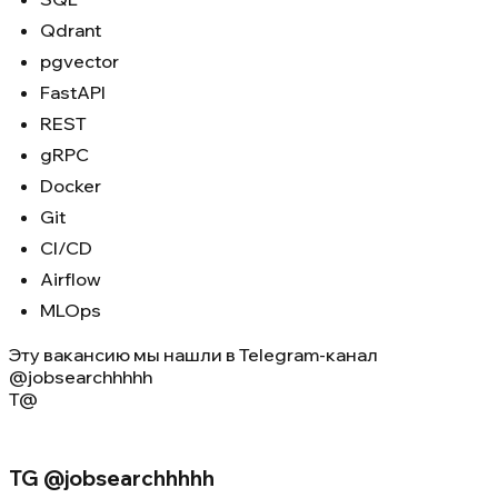
Qdrant
pgvector
FastAPI
REST
gRPC
Docker
Git
CI/CD
Airflow
MLOps
Эту вакансию мы нашли в
Telegram-канал
@jobsearchhhhh
T@
TG @jobsearchhhhh