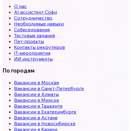
О нас
AI ассистент Софи
Сотрудничество
Необходимые навыки
Собеседования
Тестовые задания
Пет-проекты
Контакты рекрутеров
IT-мероприятия
ИИ инструменты
По городам
Вакансии в
Москве
Вакансии в
Санкт-Петербурге
Вакансии в
Алматы
Вакансии в
Минске
Вакансии в
Ташкенте
Вакансии в
Екатеринбурге
Вакансии в
Астане
Вакансии в
Новосибирске
Вакансии в
Казани