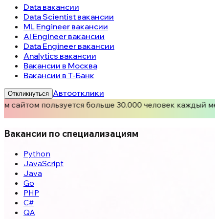
Data вакансии
Data Scientist вакансии
ML Engineer вакансии
AI Engineer вакансии
Data Engineer вакансии
Analytics вакансии
Вакансии в Москва
Вакансии в Т-Банк
Автоотклики
Откликнуться
м сайтом пользуется больше 30.000 человек каждый ме
Вакансии по специализациям
Python
JavaScript
Java
Go
PHP
C#
QA