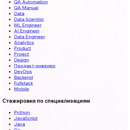
QA Automation
QA Manual
Data
Data Scientist
ML Engineer
AI Engineer
Data Engineer
Analytics
Product
Project
Design
Продакт-инженер
DevOps
Backend
Fullstack
Mobile
Стажировки по специализациям
Python
JavaScript
Java
Go