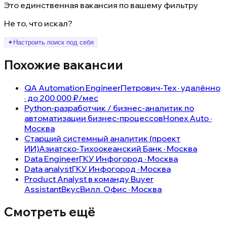
Это единственная вакансия по вашему фильтру
Не то, что искал?
✦
Настроить поиск под себя
Похожие вакансии
QA Automation Engineer
Петрович-Тех · удалённо
· до 200 000 ₽/мес
Python-разработчик / бизнес-аналитик по
автоматизации бизнес-процессов
Honex Auto ·
Москва
Старший системный аналитик (проект
ИИ)
Азиатско-Тихоокеанский Банк · Москва
Data Engineer
ГКУ Инфогород · Москва
Data analyst
ГКУ Инфогород · Москва
Product Analyst в команду Buyer
Assistant
ВкусВилл. Офис · Москва
Смотреть ещё