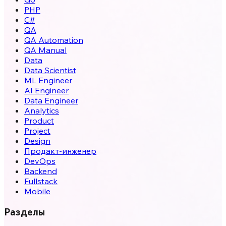
PHP
C#
QA
QA Automation
QA Manual
Data
Data Scientist
ML Engineer
AI Engineer
Data Engineer
Analytics
Product
Project
Design
Продакт-инженер
DevOps
Backend
Fullstack
Mobile
Разделы