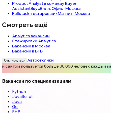
Product Analyst в команду Buyer
Assistant
ВкусВилл. Офис · Москва
Fullstack-тестировщик
Магнит · Москва
Смотреть ещё
Analytics вакансии
Стажировки Analytics
Вакансии в Москва
Вакансии в ВТБ
Автоотклики
Откликнуться
м сайтом пользуется больше 30.000 человек каждый мес
Вакансии по специализациям
Python
JavaScript
Java
Go
PHP