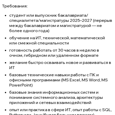
Требования:
студент или выпускник бакалавриата/
специалитета/магистратуры 2025–2027 (перерыв
между бакалавриатом и магистратурой — не
более одного года)
обучение на ИТ, технической, математической
или смежной специальности
готовность работать от 30 часов в неделю в
очном, гибридном или удаленном формате
желание быстро осваивать новое и развиваться в
ИТ
базовые технические навыки работы с ПК и
офисными программами (MS Excel, MS Word, MS
PowerPoint)
базовые знания информационных систем и
понимание системного анализа, архитектуры
приложений и сетевых взаимодействий
опыт или практика в сфере ИТ, опыт работы с SQL,
Python или Java (будет большим плюсом)