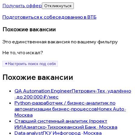
Получить оффер
Откликнуться
Подготовиться к собеседованию в
ВТБ
Похожие вакансии
Это единственная вакансия по вашему фильтру
Не то, что искал?
✦
Настроить поиск под себя
Похожие вакансии
QA Automation Engineer
Петрович-Тех · удалённо
· до 200 000 ₽/мес
Python-разработчик / бизнес-аналитик по
автоматизации бизнес-процессов
Honex Auto ·
Москва
Старший системный аналитик (проект
ИИ)
Азиатско-Тихоокеанский Банк · Москва
Data analyst
ГКУ Инфогород · Москва