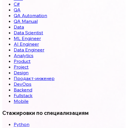
C#
QA
QA Automation
QA Manual
Data
Data Scientist
ML Engineer
AI Engineer
Data Engineer
Analytics
Product
Project
Design
Продакт-инженер
DevOps
Backend
Fullstack
Mobile
Стажировки по специализациям
Python