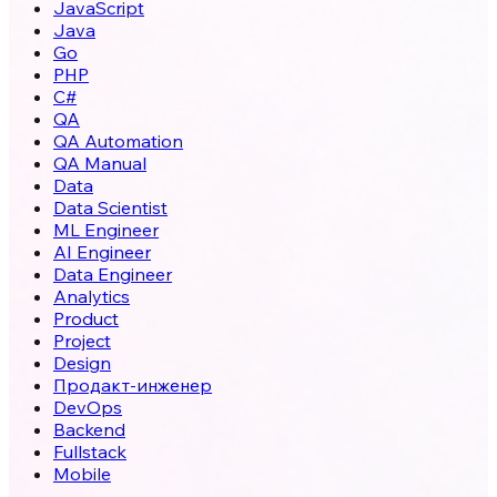
JavaScript
Java
Go
PHP
C#
QA
QA Automation
QA Manual
Data
Data Scientist
ML Engineer
AI Engineer
Data Engineer
Analytics
Product
Project
Design
Продакт-инженер
DevOps
Backend
Fullstack
Mobile