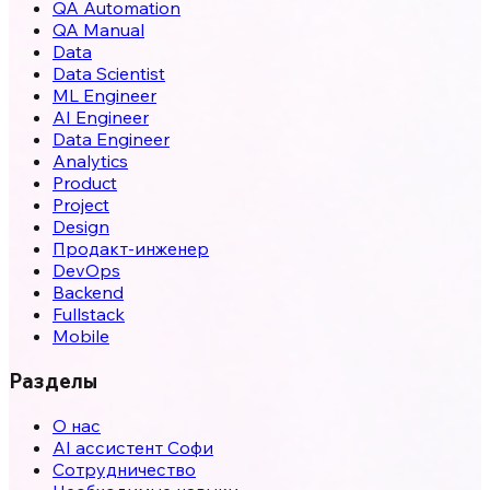
QA Automation
QA Manual
Data
Data Scientist
ML Engineer
AI Engineer
Data Engineer
Analytics
Product
Project
Design
Продакт-инженер
DevOps
Backend
Fullstack
Mobile
Разделы
О нас
AI ассистент Софи
Сотрудничество