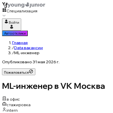
Специализация
Войти
Автоотклики
Главная
/
Data вакансии
/
ML-инженер
Опубликовано
31 мая 2026 г.
Пожаловаться
ML-инженер в VK Москва
в офис
стажировка
intern