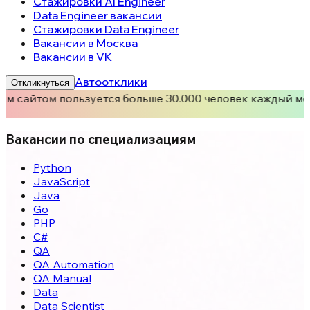
Стажировки AI Engineer
Data Engineer вакансии
Стажировки Data Engineer
Вакансии в Москва
Вакансии в VK
Автоотклики
Откликнуться
им сайтом пользуется больше 30.000 человек каждый ме
Вакансии по специализациям
Python
JavaScript
Java
Go
PHP
C#
QA
QA Automation
QA Manual
Data
Data Scientist