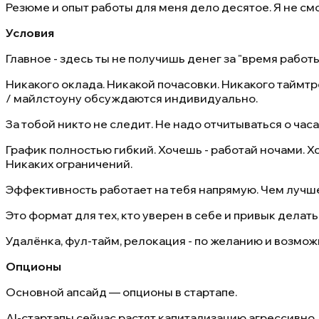
Резюме и опыт работы для меня дело десятое. Я не см
Условия
Главное - здесь ты не получишь денег за "время работы"
Никакого оклада. Никакой почасовки. Никакого таймтр
/ майлстоуну обсуждаются индивидуально.
За тобой никто не следит. Не надо отчитываться о часах
График полностью гибкий. Хочешь - работай ночами. Хо
Никаких ограничений.
Эффективность работает на тебя напрямую. Чем лучше
Это формат для тех, кто уверен в себе и привык делать 
Удалёнка, фул-тайм, релокация - по желанию и возмож
Опционы
Основной апсайд — опционы в стартапе.
AI-стартапы сейчас растят капитализацию агрессивно. 