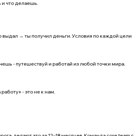
 и что делаешь.
о выдал → ты получил деньги. Условия по каждой цели
очешь - путешествуй и работай из любой точки мира.
работу» - это не к нам.
ога, делают это за 12–18 месяцев. Команда core team с