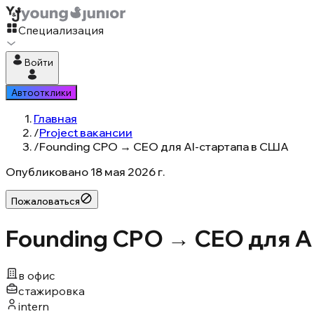
Специализация
Войти
Автоотклики
Главная
/
Project вакансии
/
Founding CPO → CEO для AI-стартапа в США
Опубликовано
18 мая 2026 г.
Пожаловаться
Founding CPO → CEO для AI
в офис
стажировка
intern