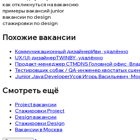
как откликнуться на вакансию
примеры вакансий junior
вакансии по design
стажировки по design
Похожие вакансии
Коммуникационный дизайнер
Иви · удалённо
UX/UI-дизайнер
TWINBY · удалённо
Продакт-менеджер СТМ
DNS Головной офис · Влад
Тестировщик собак / QA-инженер хвостатых сце
Junior Java Developer
Усов Игорь Васильевич · Мос
Смотреть ещё
Project вакансии
Стажировки Project
Design вакансии
Стажировки Design
Вакансии в Москва