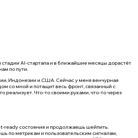
 стадии AI-стартапа и в ближайшие месяцы дорастёт
нам по пути.
ссии, Индонезии и США. Сейчас у меня венчурная
ядом со мной и потащит весь фронт, связанный с
это реализует. Что-то своими руками, что-то через
et-ready состояния и продолжаешь шейпить.
шь по метрикам и пользовательским сигналам,