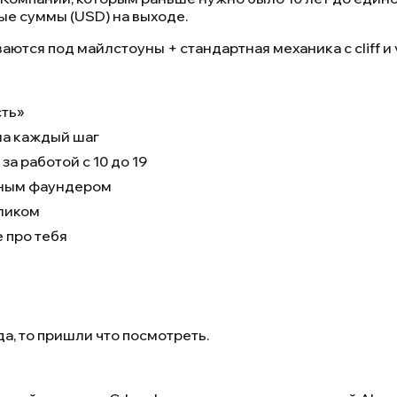
е суммы (USD) на выходе.
ются под майлстоуны + стандартная механика с cliff и 
сть»
на каждый шаг
за работой с 10 до 19
льным фаундером
еликом
е про тебя
а, то пришли что посмотреть.