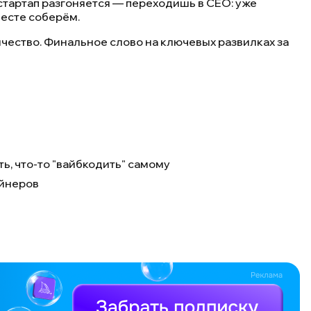
 стартап разгоняется — переходишь в CEO: уже
есте соберём.
ичество. Финальное слово на ключевых развилках за
ь, что-то "вайбкодить" самому
айнеров