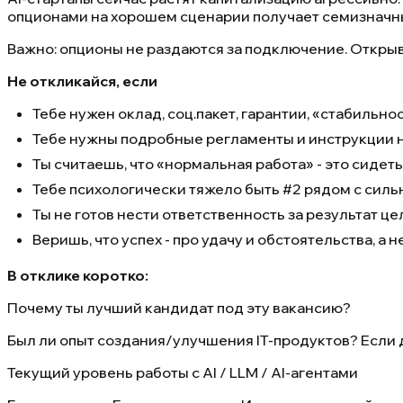
опционами на хорошем сценарии получает семизначны
Важно: опционы не раздаются за подключение. Открыва
Не откликайся, если
Тебе нужен оклад, соц.пакет, гарантии, «стабильно
Тебе нужны подробные регламенты и инструкции 
Ты считаешь, что «нормальная работа» - это сидеть 
Тебе психологически тяжело быть #2 рядом с си
Ты не готов нести ответственность за результат ц
Веришь, что успех - про удачу и обстоятельства, а н
В отклике коротко:
Почему ты лучший кандидат под эту вакансию?
Был ли опыт создания/улучшения IT-продуктов? Если д
Текущий уровень работы с AI / LLM / AI-агентами