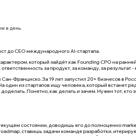
м в день.
рост до CEO международного AI-стартапа.
рактером, который зайдёт как Founding CPO на ранней
 ответственность за продукт, за команду, за результат - 
 Сан-Франциско. За 19 лет запустил 20+ бизнесов в Ро
. На один из стартапов ищу человека, который встанет р
доделать. Понятно, как делать и зачем. Нужен тот, кто 
 текущем состоянии, доводишь его до полноценно mark
oadmap, ставишь задачи команде разработки, итерируе