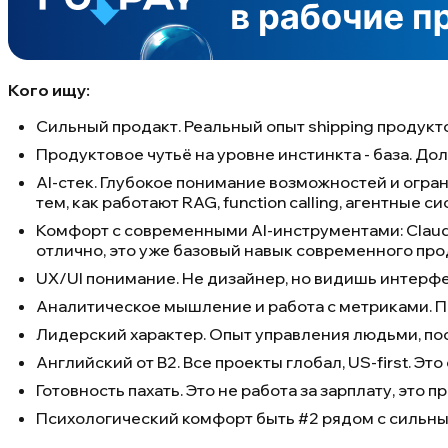
Кого ищу:
Сильный продакт. Реальный опыт shipping продукт
Продуктовое чутьё на уровне инстинкта - база. Дол
AI-стек. Глубокое понимание возможностей и огран
тем, как работают RAG, function calling, агентные
Комфорт с современными AI-инструментами: Claude C
отлично, это уже базовый навык современного про
UX/UI понимание. Не дизайнер, но видишь интерфейс
Аналитическое мышление и работа с метриками. Пр
Лидерский характер. Опыт управления людьми, по
Английский от B2. Все проекты глобал, US-first. Э
Готовность пахать. Это не работа за зарплату, это 
Психологический комфорт быть #2 рядом с сильны