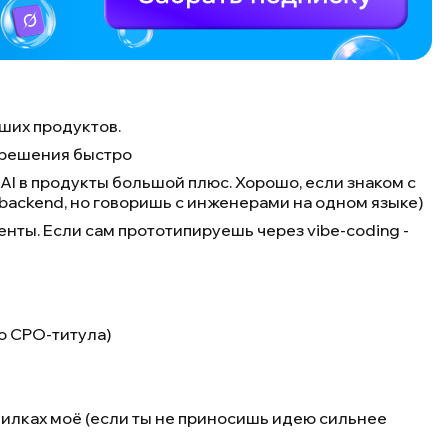
ших продуктов.
ь решения быстро
AI в продукты большой плюс. Хорошо, если знаком с
ь backend, но говоришь с инженерами на одном языке)
енты. Если сам прототипируешь через vibe-coding -
о CPO-титула)
илках моё (если ты не приносишь идею сильнее