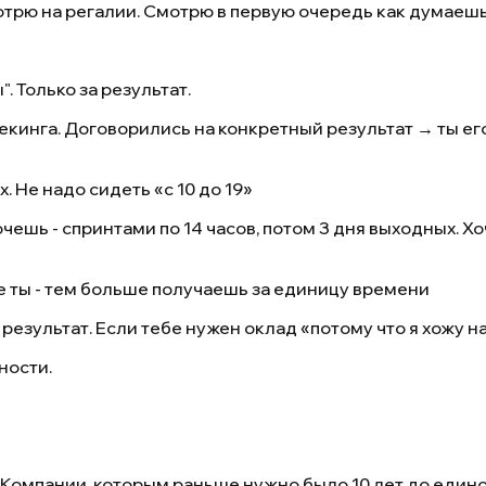
отрю на регалии. Смотрю в первую очередь как думаешь
. Только за результат.
екинга. Договорились на конкретный результат → ты ег
. Не надо сидеть «с 10 до 19»
чешь - спринтами по 14 часов, потом 3 дня выходных. Х
 ты - тем больше получаешь за единицу времени
результат. Если тебе нужен оклад «потому что я хожу на 
ности.
Компании, которым раньше нужно было 10 лет до единор