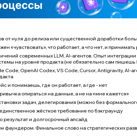
ов от нуля до релиза или существенной доработки боль
жен «чувствовать», что работает, а что нет, и принимат
ичений современных LLM, AI-агентов. Опыт интеграции 
 системы на уровне продакта (не обязательно сам пишеш
ode, OpenAI Codex, VS Code, Cursor, Antigravity, AI-аг
дакта
 и понимаешь, где он работает, а где - нет
ивычка опираться на данные, а не на «мне кажется»
становки задач, делегирования (можно без формальног
то единственное жёсткое требование по бэкграунду
про результат и долгосрочный апсайд
м фаундером. Финальное слово на стратегических разв