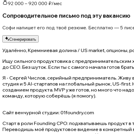
92 000 – 920 000 ₽/мес
Сопроводительное письмо под эту вакансию
Софи напишет его под твоё резюме. Бесплатно — 5 писе
Сгенерировать
Удалённо, Кремниевая долина / US market, опционы, 
Ищу сильного продуктовика с предпринимательским ха
до CEO. Без шуток. Если ты с самого начала готов брать
Я - Сергей Числов, серийный предприниматель. Живу в
студия и 5 AI-стартапов на глобальный рынок, US-first
созданием продукта. MVP уже готов, но много что надо 
команду, которую соберёшь (я помогу).
Сайт венчурной студии: 01foundry.com
Старт в роли Founding CPO: подхватываешь продукт в
Переводишь моё продуктовое видение в конкретный r