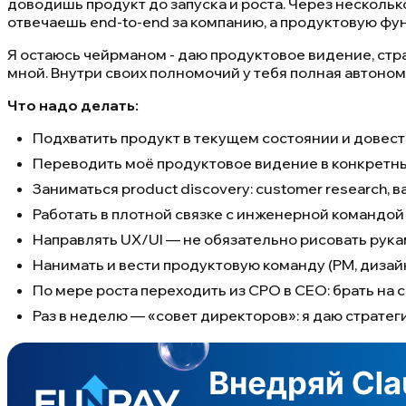
доводишь продукт до запуска и роста. Через нескольк
отвечаешь end-to-end за компанию, а продуктовую ф
Я остаюсь чейрманом - даю продуктовое видение, стра
мной. Внутри своих полномочий у тебя полная автоном
Что надо делать:
Подхватить продукт в текущем состоянии и довест
Переводить моё продуктовое видение в конкретны
Заниматься product discovery: customer research, 
Работать в плотной связке с инженерной командой 
Направлять UX/UI — не обязательно рисовать руками
Нанимать и вести продуктовую команду (PM, дизай
По мере роста переходить из CPO в CEO: брать на
Раз в неделю — «совет директоров»: я даю стратег