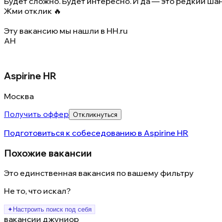
Будет сложно. Будет интересно. И да — это редкий ша
Жми отклик 🔥
Эту вакансию мы нашли в
HH.ru
AH
Aspirine HR
Москва
Получить оффер
Откликнуться
Подготовиться к собеседованию в
Aspirine HR
Похожие вакансии
Это единственная вакансия по вашему фильтру
Не то, что искал?
✦
Настроить поиск под себя
вакансии джуниор