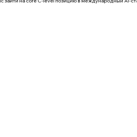
нс зайти на core C-level позицию в международный AI-с