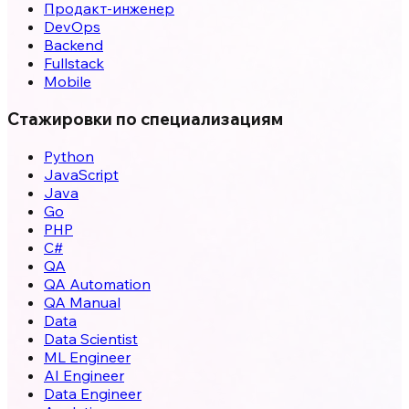
Продакт-инженер
DevOps
Backend
Fullstack
Mobile
Стажировки по специализациям
Python
JavaScript
Java
Go
PHP
C#
QA
QA Automation
QA Manual
Data
Data Scientist
ML Engineer
AI Engineer
Data Engineer