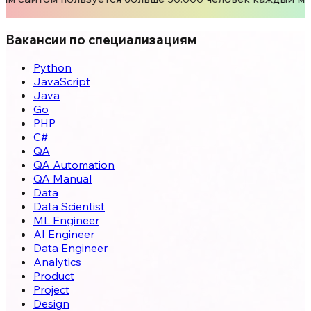
Вакансии по специализациям
Python
JavaScript
Java
Go
PHP
C#
QA
QA Automation
QA Manual
Data
Data Scientist
ML Engineer
AI Engineer
Data Engineer
Analytics
Product
Project
Design