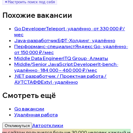
✦
Настроить поиск под себя
Похожие вакансии
Go Developer
Teleport · удалённо · от 330 000 ₽/
мес
Java-разработчик
БФТ-Холдинг · удалённо
Перформанс-специалист
Яндекс Go · удалённо ·
от 150 000 ₽/мес
Middle Data Engineer
ITQ Group · Алматы
Middle/Senior JavaScript Developer
It-bench ·
удалённо · 184 000 – 460 000 ₽/мес
.NET разработчик / Проектная работа /
АУТСТАФФ
Extyl · удалённо
Смотреть ещё
Go вакансии
Удалённая работа
Автоотклики
Откликнуться
им сайтом пользуется больше 30.000 человек каждый ме