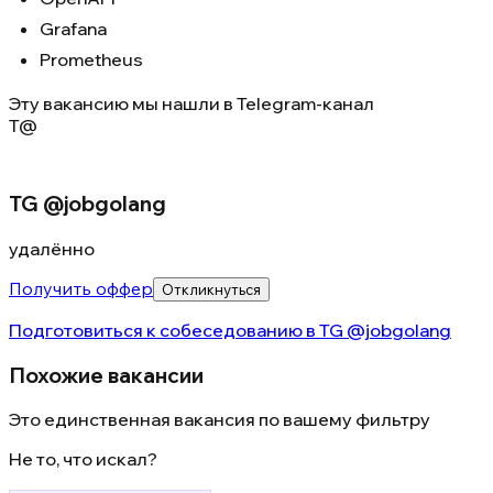
Grafana
Prometheus
Эту вакансию мы нашли в
Telegram-канал
T@
TG @jobgolang
удалённо
Получить оффер
Откликнуться
Подготовиться к собеседованию в
TG @jobgolang
Похожие вакансии
Это единственная вакансия по вашему фильтру
Не то, что искал?