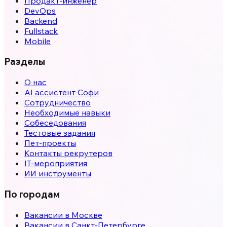
Продакт-инженер
DevOps
Backend
Fullstack
Mobile
Разделы
О нас
AI ассистент Софи
Сотрудничество
Необходимые навыки
Собеседования
Тестовые задания
Пет-проекты
Контакты рекрутеров
IT-мероприятия
ИИ инструменты
По городам
Вакансии в
Москве
Вакансии в
Санкт-Петербурге