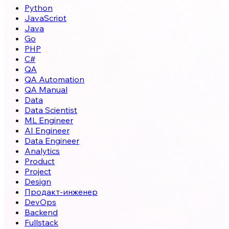
Python
JavaScript
Java
Go
PHP
C#
QA
QA Automation
QA Manual
Data
Data Scientist
ML Engineer
AI Engineer
Data Engineer
Analytics
Product
Project
Design
Продакт-инженер
DevOps
Backend
Fullstack