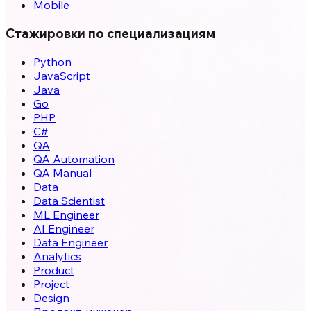
Mobile
Стажировки по специализациям
Python
JavaScript
Java
Go
PHP
C#
QA
QA Automation
QA Manual
Data
Data Scientist
ML Engineer
AI Engineer
Data Engineer
Analytics
Product
Project
Design