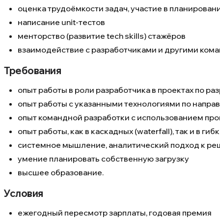
оценка трудоёмкости задач, участие в планировани
написание unit-тестов
менторство (развитие tech skills) стажёров
взаимодействие с разработчиками и другими коман
Требования
опыт работы в роли разработчика в проектах по 
опыт работы с указанными технологиями по направле
опыт командной разработки с использованием прог
опыт работы, как в каскадных (waterfall), так и в 
системное мышление, аналитический подход к реш
умение планировать собственную загрузку
высшее образование.
Условия
ежегодный пересмотр зарплаты, годовая премия