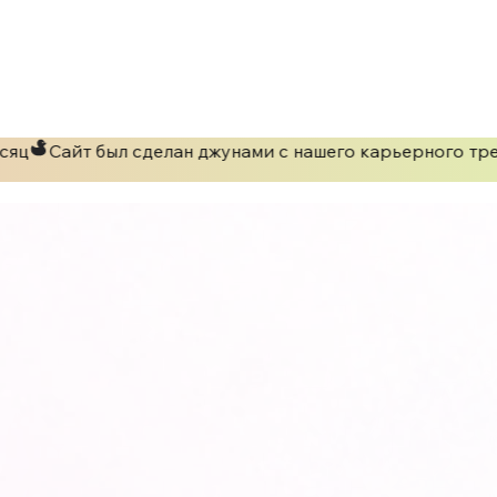
яц
Сайт был сделан джунами с нашего карьерного тре