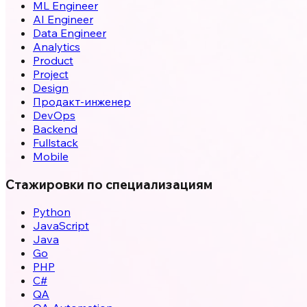
ML Engineer
AI Engineer
Data Engineer
Analytics
Product
Project
Design
Продакт-инженер
DevOps
Backend
Fullstack
Mobile
Стажировки по специализациям
Python
JavaScript
Java
Go
PHP
C#
QA