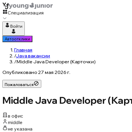
Специализация
Войти
Автоотклики
Главная
/
Java вакансии
/
Middle Java Developer (Карточки)
Опубликовано
27 мая 2026 г.
Пожаловаться
Middle Java Developer (Кар
в офис
middle
не указана