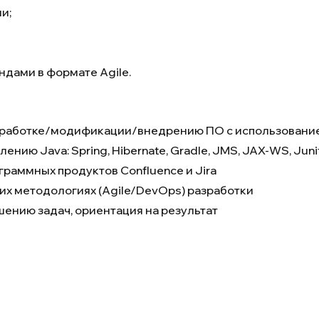
и;
дами в формате Agile.
разработке/модификации/внедрению ПО с использованием
нию Java: Spring, Hibernate, Gradle, JMS, JAX-WS, Juni
раммных продуктов Confluence и Jira
гибких методологиях (Agile/DevOps) разработки
ению задач, ориентация на результат