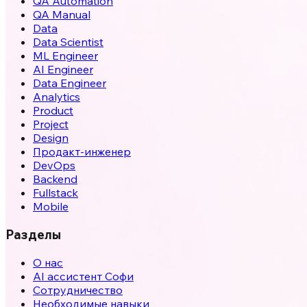
QA Automation
QA Manual
Data
Data Scientist
ML Engineer
AI Engineer
Data Engineer
Analytics
Product
Project
Design
Продакт-инженер
DevOps
Backend
Fullstack
Mobile
Разделы
О нас
AI ассистент Софи
Сотрудничество
Необходимые навыки