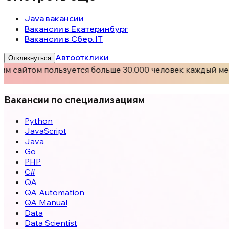
Java вакансии
Вакансии в Екатеринбург
Вакансии в Сбер. IT
Автоотклики
Откликнуться
м сайтом пользуется больше 30.000 человек каждый мес
Вакансии по специализациям
Python
JavaScript
Java
Go
PHP
C#
QA
QA Automation
QA Manual
Data
Data Scientist