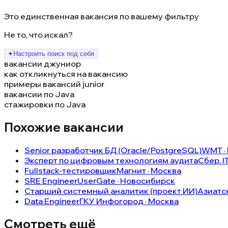
Это единственная вакансия по вашему фильтру
Не то, что искал?
✦
Настроить поиск под себя
вакансии джуниор
как откликнуться на вакансию
примеры вакансий junior
вакансии по Java
стажировки по Java
Похожие вакансии
Senior разработчик БД (Oracle/PostgreSQL)
WMT ·
Эксперт по цифровым технологиям аудита
Сбер. I
Fullstack-тестировщик
Магнит · Москва
SRE Engineer
UserGate · Новосибирск
Старший системный аналитик (проект ИИ)
Азиатс
Data Engineer
ГКУ Инфогород · Москва
Смотреть ещё