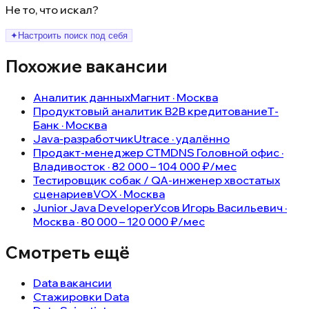
Не то, что искал?
✦
Настроить поиск под себя
Похожие вакансии
Аналитик данных
Магнит · Москва
Продуктовый аналитик B2B кредитование
Т-
Банк · Москва
Java-разработчик
Utrace · удалённо
Продакт-менеджер СТМ
DNS Головной офис ·
Владивосток · 82 000 – 104 000 ₽/мес
Тестировщик собак / QA-инженер хвостатых
сценариев
VOX · Москва
Junior Java Developer
Усов Игорь Васильевич ·
Москва · 80 000 – 120 000 ₽/мес
Смотреть ещё
Data вакансии
Стажировки Data