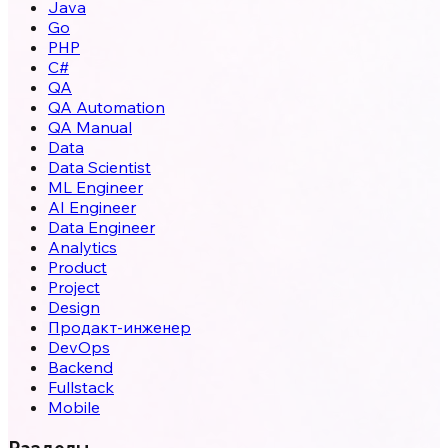
Java
Go
PHP
C#
QA
QA Automation
QA Manual
Data
Data Scientist
ML Engineer
AI Engineer
Data Engineer
Analytics
Product
Project
Design
Продакт-инженер
DevOps
Backend
Fullstack
Mobile