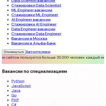
Data Scientist вакансии
Стажировки Data Scientist
ML Engineer вакансии
Стажировки ML Engineer
AI Engineer вакансии
Стажировки AI Engineer
Data Engineer вакансии
Стажировки Data Engineer
Вакансии в Москва
Вакансии в Альфа-Банк
Автоотклики
Откликнуться
м сайтом пользуется больше 30.000 человек каждый ме
Вакансии по специализациям
Python
JavaScript
Java
Go
PHP
C#