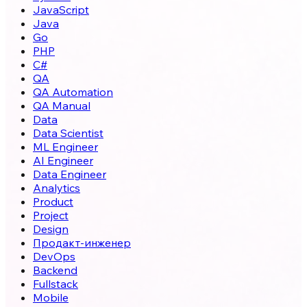
JavaScript
Java
Go
PHP
C#
QA
QA Automation
QA Manual
Data
Data Scientist
ML Engineer
AI Engineer
Data Engineer
Analytics
Product
Project
Design
Продакт-инженер
DevOps
Backend
Fullstack
Mobile