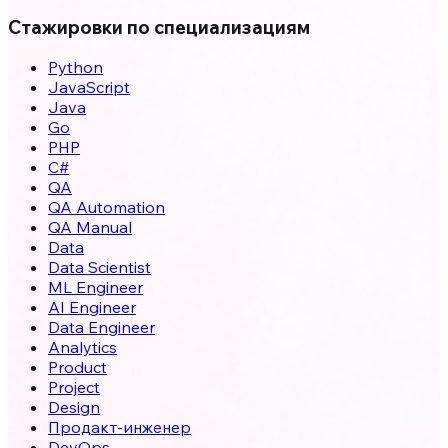
Стажировки по специализациям
Python
JavaScript
Java
Go
PHP
C#
QA
QA Automation
QA Manual
Data
Data Scientist
ML Engineer
AI Engineer
Data Engineer
Analytics
Product
Project
Design
Продакт-инженер
DevOps