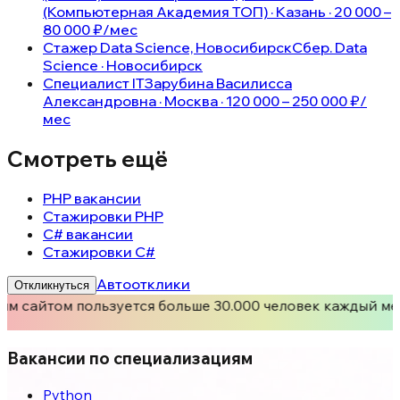
(Компьютерная Академия ТОП) · Казань · 20 000 –
80 000 ₽/мес
Стажер Data Science, Новосибирск
Сбер. Data
Science · Новосибирск
Специалист IT
Зарубина Василисса
Александровна · Москва · 120 000 – 250 000 ₽/
мес
Смотреть ещё
PHP вакансии
Стажировки PHP
C# вакансии
Стажировки C#
Автоотклики
Откликнуться
им сайтом пользуется больше 30.000 человек каждый ме
Вакансии по специализациям
Python