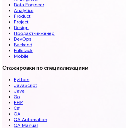
Data Engineer
Analytics
Product
Project
Design
Продакт-инженер
DevOps
Backend
Fullstack
Mobile
Стажировки по специализациям
Python
JavaScript
Java
Go
PHP
C#
QA
QA Automation
QA Manual