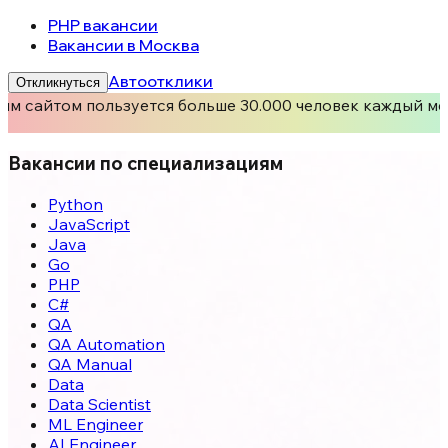
PHP вакансии
Вакансии в Москва
Автоотклики
Откликнуться
им сайтом пользуется больше 30.000 человек каждый ме
Вакансии по специализациям
Python
JavaScript
Java
Go
PHP
C#
QA
QA Automation
QA Manual
Data
Data Scientist
ML Engineer
AI Engineer