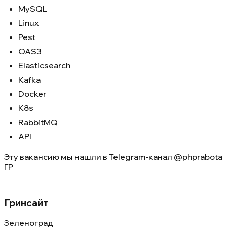
MySQL
Linux
Pest
OAS3
Elasticsearch
Kafka
Docker
K8s
RabbitMQ
API
Эту вакансию мы нашли в
Telegram-канал @phprabota
ГР
Гринсайт
Зеленоград