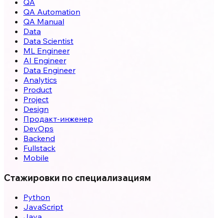
QA
QA Automation
QA Manual
Data
Data Scientist
ML Engineer
AI Engineer
Data Engineer
Analytics
Product
Project
Design
Продакт-инженер
DevOps
Backend
Fullstack
Mobile
Стажировки по специализациям
Python
JavaScript
Java