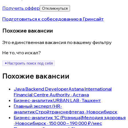
Получить оффер
Откликнуться
Подготовиться к собеседованию в
Гринсайт
Похожие вакансии
Это единственная вакансия по вашему фильтру
Не то, что искал?
✦
Настроить поиск под себя
Похожие вакансии
Java Backend Developer
Astana International
Financial Centre Authority · Астана
Бизнес-аналитик
URBAN LAB · Ташкент
Главный эксперт/HR-
аналитик
Стройтранснефтегаз · Новосибирск
Бизнес-аналитик 1С (Розница)
Мелодия здоровья
· Новосибирск · 150 000 – 190 000 ₽/мес