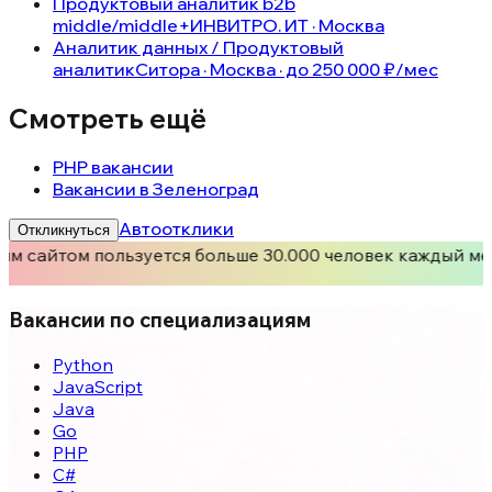
Продуктовый аналитик b2b
middle/middle+
ИНВИТРО. ИТ · Москва
Аналитик данных / Продуктовый
аналитик
Ситора · Москва · до 250 000 ₽/мес
Смотреть ещё
PHP вакансии
Вакансии в Зеленоград
Автоотклики
Откликнуться
им сайтом пользуется больше 30.000 человек каждый ме
Вакансии по специализациям
Python
JavaScript
Java
Go
PHP
C#