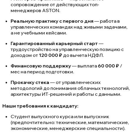
сопровождение от действующих топ-
менеджеров ASTON.
Реальную практику с первого дня
— работа в
управленческих командах над живыми задачами,
а не учебными кейсами.
Гарантированный карьерный старт
—
трудоустройство на управленческую позицию с
доходом от
120 000 ₽
до вычета НДФЛ.
Финансовую поддержку
— выплата
60 000 ₽
/
мес на период подготовки.
Прокачку стека
— от управленческих
методологий до понимания облачных технологий,
архитектуры ИТ-решений и работы с данными.
Наши требования к кандидату:
Студент выпускного курса или выпускник
(предпочтительно: технические, математические,
экономические, менеджерские специальности).