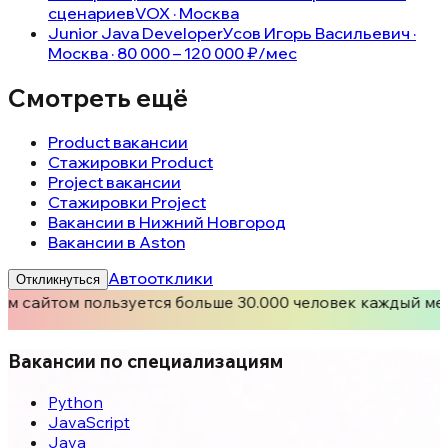
сценариев
VOX · Москва
Junior Java Developer
Усов Игорь Васильевич ·
Москва · 80 000 – 120 000 ₽/мес
Смотреть ещё
Product вакансии
Стажировки Product
Project вакансии
Стажировки Project
Вакансии в Нижний Новгород
Вакансии в Aston
Автоотклики
Откликнуться
м сайтом пользуется больше 30.000 человек каждый мес
Вакансии по специализациям
Python
JavaScript
Java