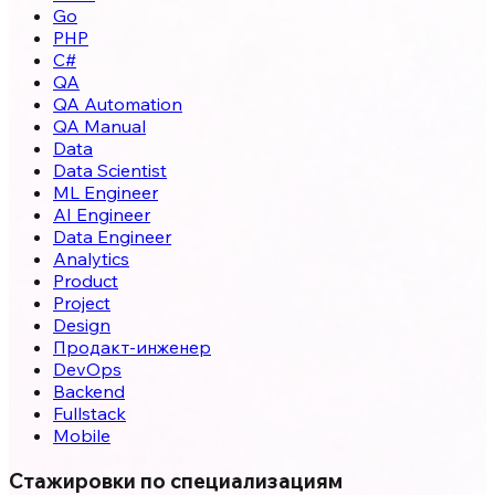
Go
PHP
C#
QA
QA Automation
QA Manual
Data
Data Scientist
ML Engineer
AI Engineer
Data Engineer
Analytics
Product
Project
Design
Продакт-инженер
DevOps
Backend
Fullstack
Mobile
Стажировки по специализациям