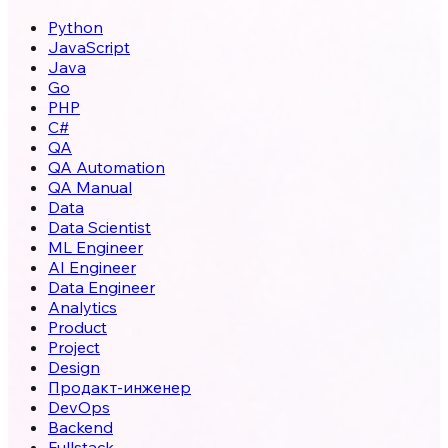
Python
JavaScript
Java
Go
PHP
C#
QA
QA Automation
QA Manual
Data
Data Scientist
ML Engineer
AI Engineer
Data Engineer
Analytics
Product
Project
Design
Продакт-инженер
DevOps
Backend
Fullstack