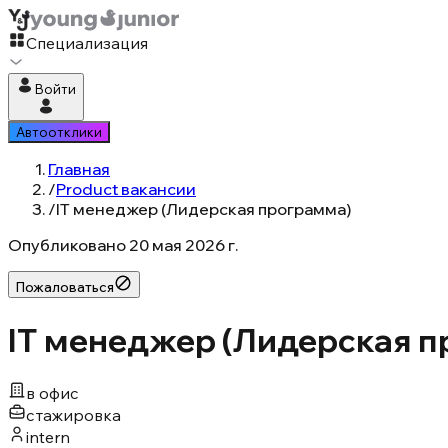
Специализация
Войти
Автоотклики
Главная
/
Product вакансии
/
IT менеджер (Лидерская программа)
Опубликовано
20 мая 2026 г.
Пожаловаться
IT менеджер (Лидерская п
в офис
стажировка
intern