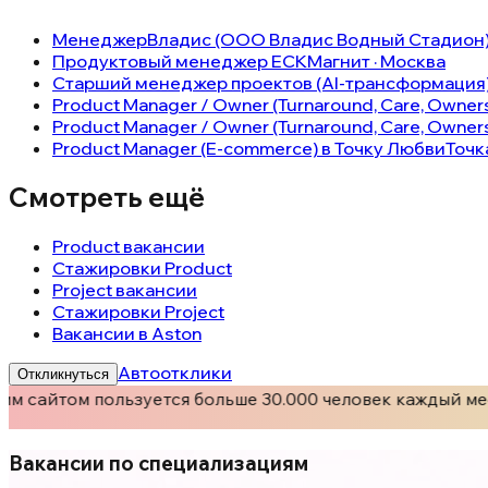
Менеджер
Владис (ООО Владис Водный Стадион) ·
Продуктовый менеджер ЕСК
Магнит · Москва
Cтарший менеджер проектов (AI-трансформация
Product Manager / Owner (Turnaround, Care, Owner
Product Manager / Owner (Turnaround, Care, Owner
Product Manager (E-commerce) в Точку Любви
Точк
Смотреть ещё
Product вакансии
Стажировки Product
Project вакансии
Стажировки Project
Вакансии в Aston
Автоотклики
Откликнуться
м сайтом пользуется больше 30.000 человек каждый мес
Вакансии по специализациям