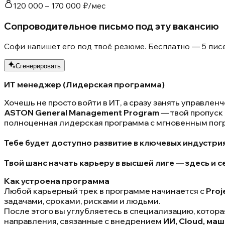
120 000 – 170 000 ₽/мес
Сопроводительное письмо под эту вакансию
Софи напишет его под твоё резюме. Бесплатно — 5 писе
Сгенерировать
ИТ менеджер (Лидерская программа)
Хочешь не просто войти в ИТ, а сразу занять управле
ASTON General Management Program
— твой пропуск 
полноценная лидерская программа с мгновенным пог
Тебе будет доступно развитие в ключевых индустриях
Твой шанс начать карьеру в высшей лиге — здесь и с
Как устроена программа
Любой карьерный трек в программе начинается с
Proj
задачами, сроками, рисками и людьми.
После этого вы углубляетесь в специализацию, котор
направления, связанные с внедрением
ИИ, Cloud, ма