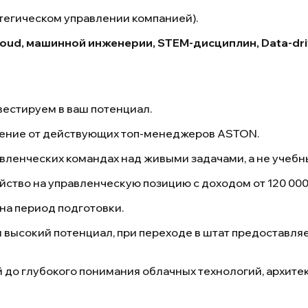
атегическом управлении компанией).
loud, машинной инженерии, STEM-дисциплин, Data-dri
нвестируем в ваш потенциал.
ение от действующих топ-менеджеров ASTON.
авленческих командах над живыми задачами, а не учебн
ство на управленческую позицию с доходом от 120 000
 на период подготовки.
высокий потенциал, при переходе в штат предоставляе
 до глубокого понимания облачных технологий, архите