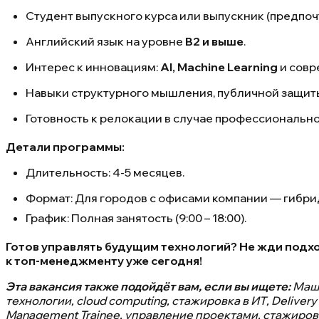
Студент выпускного курса или выпускник (предпоч
Английский язык на уровне
B2 и выше
.
Интерес к инновациям:
AI, Machine Learning
и совр
Навыки структурного мышления, публичной защиты
Готовность к релокации в случае профессионально
Детали программы:
Длительность: 4-5 месяцев.
Формат: Для городов с офисами компании — гибрид 
График: Полная занятость (9:00 – 18:00).
Готов управлять будущим технологий? Не жди подхо
к топ-менеджменту уже сегодня!
Эта вакансия также подойдёт вам, если вы ищете:
Маши
технологии, cloud computing, стажировка в ИТ, Delive
Management Trainee, управление проектами, стажировка