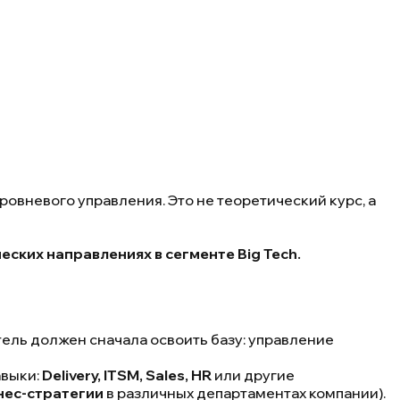
овневого управления. Это не теоретический курс, а
еских направлениях в сегменте Big Tech.
тель должен сначала освоить базу: управление
авыки:
Delivery, ITSM, Sales, HR
или другие
нес-стратегии
в различных департаментах компании).