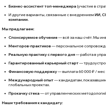
Бизнес-ассистент топ-менеджера
(участие в стр
И другие варианты, связанные с внедрением
ИИ, C
компании.
Мы предлагаем:
Спонсируемое обучение
— всё за наш счёт. Мы и
Менторов-практиков
— персональное сопровожд
Реальную практику с первого дня
— работа в упр
Гарантированный карьерный старт
— трудоустрой
Финансовую поддержку
— выплата 60 000 ₽ / мес
Международный опыт
— кандидатам, показавшим 
глобальных проектах.
Прокачку стека
— от управленческих методологий
Наши требования к кандидату: