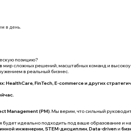
м в день.
нческую позицию?
в мир сложных решений, масштабных команд и высокоур
ружением в реальный бизнес.
: HealthCare, FinTech, E-commerce и других стратегич
ейчас.
ect Management (PM)
. Мы верим, что сильный руководи
ая будет идеально подходить под ваше образование и н
шинной инженерии, STEM-дисциплин
,
Data-driven
и
биз