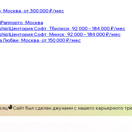
 Москва · от 300 000 ₽/мес
)
Раппорто · Москва
ship)
Центория Софт · Тбилиси · 92 000 – 184 000 ₽/мес
ship)
Центория Софт · Минск · 92 000 – 184 000 ₽/мес
а Любви · Москва · от 150 000 ₽/мес
яц
Сайт был сделан джунами с нашего карьерного тре