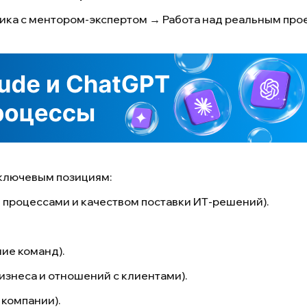
актика с ментором-экспертом → Работа над реальным п
ключевым позициям:
процессами и качеством поставки ИТ-решений).
ие команд).
изнеса и отношений с клиентами).
 компании).