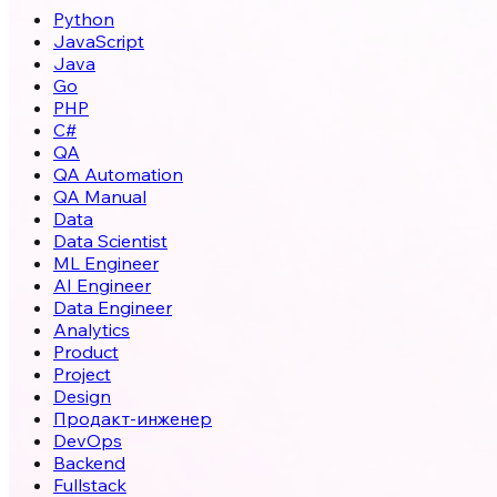
Python
JavaScript
Java
Go
PHP
C#
QA
QA Automation
QA Manual
Data
Data Scientist
ML Engineer
AI Engineer
Data Engineer
Analytics
Product
Project
Design
Продакт-инженер
DevOps
Backend
Fullstack