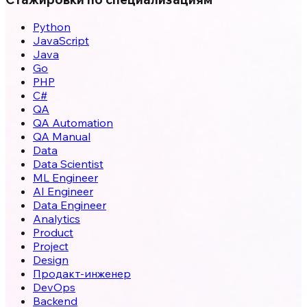
Python
JavaScript
Java
Go
PHP
C#
QA
QA Automation
QA Manual
Data
Data Scientist
ML Engineer
AI Engineer
Data Engineer
Analytics
Product
Project
Design
Продакт-инженер
DevOps
Backend