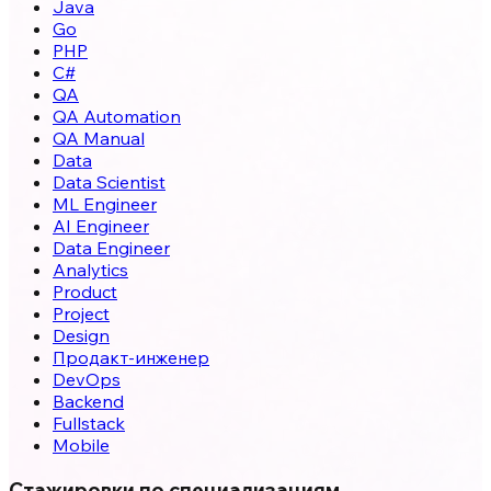
Java
Go
PHP
C#
QA
QA Automation
QA Manual
Data
Data Scientist
ML Engineer
AI Engineer
Data Engineer
Analytics
Product
Project
Design
Продакт-инженер
DevOps
Backend
Fullstack
Mobile
Стажировки по специализациям