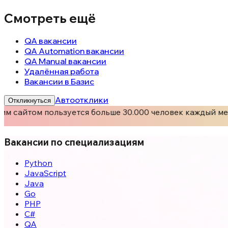
Смотреть ещё
QA вакансии
QA Automation вакансии
QA Manual вакансии
Удалённая работа
Вакансии в Базис
Автоотклики
Откликнуться
м сайтом пользуется больше 30.000 человек каждый мес
Вакансии по специализациям
Python
JavaScript
Java
Go
PHP
C#
QA