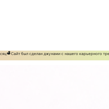
яц
Сайт был сделан джунами с нашего карьерного тре