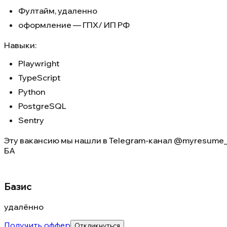
Фултайм, удаленно
оформление — ГПХ/ ИП РФ
Навыки:
Playwright
TypeScript
Python
PostgreSQL
Sentry
Эту вакансию мы нашли в
Telegram-канал @myresume_
БА
Базис
удалённо
Получить оффер
Откликнуться