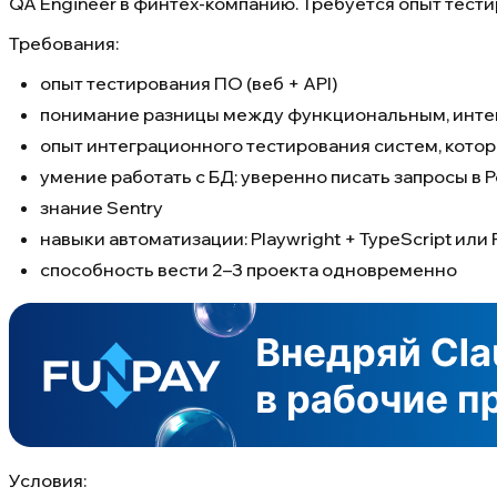
QA Engineer в финтех-компанию. Требуется опыт тестиро
Требования:
опыт тестирования ПО (веб + API)
понимание разницы между функциональным, инте
опыт интеграционного тестирования систем, кот
умение работать с БД: уверенно писать запросы 
знание Sentry
навыки автоматизации: Playwright + TypeScript или 
способность вести 2–3 проекта одновременно
Условия: