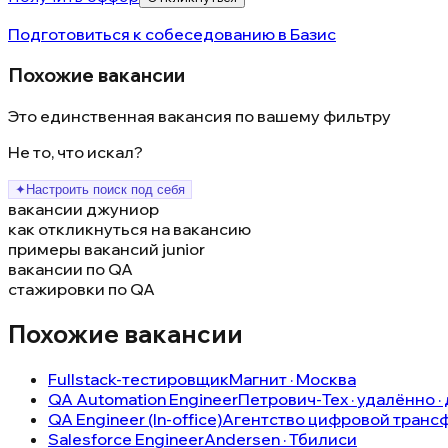
Подготовиться к собеседованию в
Базис
Похожие вакансии
Это единственная вакансия по вашему фильтру
Не то, что искал?
✦
Настроить поиск под себя
вакансии джуниор
как откликнуться на вакансию
примеры вакансий junior
вакансии по QA
стажировки по QA
Похожие вакансии
Fullstack-тестировщик
Магнит · Москва
QA Automation Engineer
Петрович-Тех · удалённо ·
QA Engineer (In-office)
Агентство цифровой транс
Salesforce Engineer
Andersen · Тбилиси