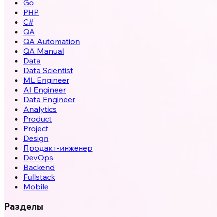
Go
PHP
C#
QA
QA Automation
QA Manual
Data
Data Scientist
ML Engineer
AI Engineer
Data Engineer
Analytics
Product
Project
Design
Продакт-инженер
DevOps
Backend
Fullstack
Mobile
Разделы