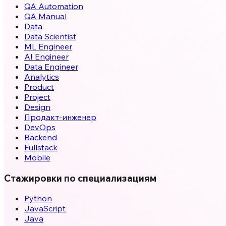
QA Automation
QA Manual
Data
Data Scientist
ML Engineer
AI Engineer
Data Engineer
Analytics
Product
Project
Design
Продакт-инженер
DevOps
Backend
Fullstack
Mobile
Стажировки по специализациям
Python
JavaScript
Java