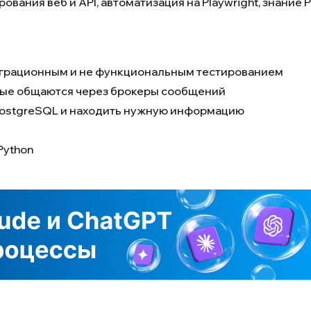
вания веб и API, автоматизация на Playwright, знание P
грационным и не функциональным тестированием
орые общаются через брокеры сообщений
в PostgreSQL и находить нужную информацию
Python