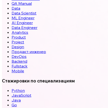
QA Manual
Data
Data Scientist
ML Engineer
AI Engineer
Data Engineer
Analytics
Product
Project
Design
Продакт-инженер
DevOps
Backend
Fullstack
Mobile
Стажировки по специализациям
Python
JavaScript
Java
Go