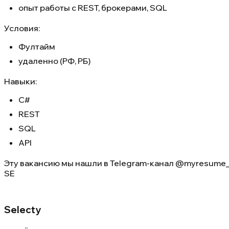
опыт работы с REST, брокерами, SQL
Условия:
Фултайм
удаленно (РФ, РБ)
Навыки:
C#
REST
SQL
API
Эту вакансию мы нашли в
Telegram-канал @myresume_
SE
Selecty