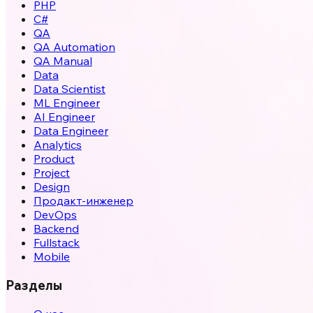
PHP
C#
QA
QA Automation
QA Manual
Data
Data Scientist
ML Engineer
AI Engineer
Data Engineer
Analytics
Product
Project
Design
Продакт-инженер
DevOps
Backend
Fullstack
Mobile
Разделы