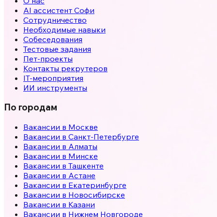
О нас
AI ассистент Софи
Сотрудничество
Необходимые навыки
Собеседования
Тестовые задания
Пет-проекты
Контакты рекрутеров
IT-мероприятия
ИИ инструменты
По городам
Вакансии в
Москве
Вакансии в
Санкт-Петербурге
Вакансии в
Алматы
Вакансии в
Минске
Вакансии в
Ташкенте
Вакансии в
Астане
Вакансии в
Екатеринбурге
Вакансии в
Новосибирске
Вакансии в
Казани
Вакансии в
Нижнем Новгороде