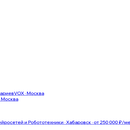
нариев
VOX · Москва
· Москва
росетей и Робототехники · Хабаровск · от 250 000 ₽/м