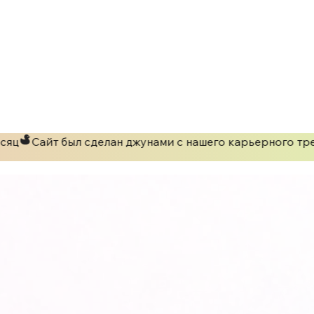
яц
Сайт был сделан джунами с нашего карьерного тре