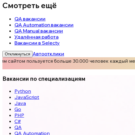
Смотреть ещё
QA вакансии
QA Automation вакансии
QA Manual вакансии
Удалённая работа
Вакансии в Selecty
Автоотклики
Откликнуться
м сайтом пользуется больше 30.000 человек каждый мес
Вакансии по специализациям
Python
JavaScript
Java
Go
PHP
C#
QA
QA Automation