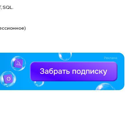
, SQL.
рессионное)