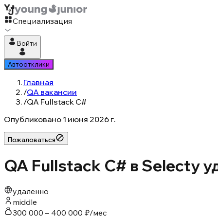
Специализация
Войти
Автоотклики
Главная
/
QA вакансии
/
QA Fullstack C#
Опубликовано
1 июня 2026 г.
Пожаловаться
QA Fullstack C# в Selecty 
удаленно
middle
300 000 – 400 000 ₽/мес