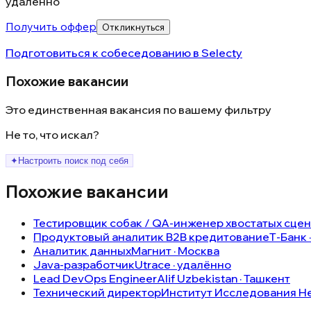
удалённо
Получить оффер
Откликнуться
Подготовиться к собеседованию в
Selecty
Похожие вакансии
Это единственная вакансия по вашему фильтру
Не то, что искал?
✦
Настроить поиск под себя
Похожие вакансии
Тестировщик собак / QA-инженер хвостатых сце
Продуктовый аналитик B2B кредитование
Т-Банк 
Аналитик данных
Магнит · Москва
Java-разработчик
Utrace · удалённо
Lead DevOps Engineer
Alif Uzbekistan · Ташкент
Технический директор
Институт Исследования Ней