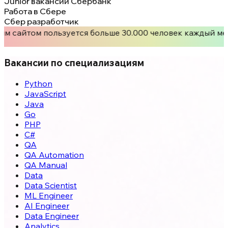
Junior вакансии Сбербанк
Работа в Сбере
Сбер разработчик
им сайтом пользуется больше 30.000 человек каждый ме
Вакансии по специализациям
Python
JavaScript
Java
Go
PHP
C#
QA
QA Automation
QA Manual
Data
Data Scientist
ML Engineer
AI Engineer
Data Engineer
Analytics