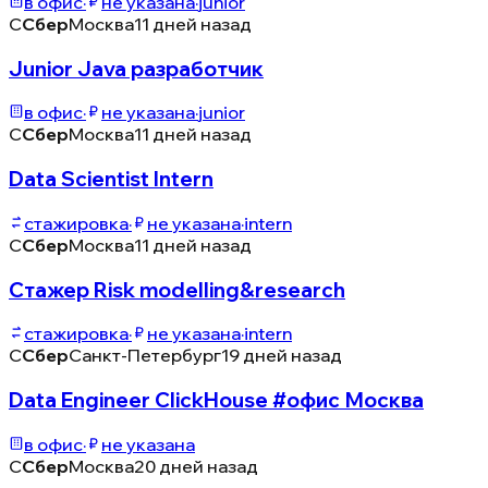
в офис
·
не указана
·
junior
С
Сбер
Москва
11 дней назад
Junior Java разработчик
в офис
·
не указана
·
junior
С
Сбер
Москва
11 дней назад
Data Scientist Intern
стажировка
·
не указана
·
intern
С
Сбер
Москва
11 дней назад
Стажер Risk modelling&research
стажировка
·
не указана
·
intern
С
Сбер
Санкт-Петербург
19 дней назад
Data Engineer ClickHouse #офис Москва
в офис
·
не указана
С
Сбер
Москва
20 дней назад