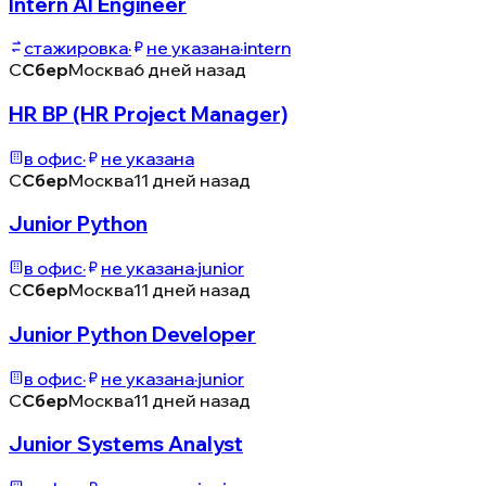
Intern AI Engineer
стажировка
·
не указана
·
intern
С
Сбер
Москва
6 дней назад
HR BP (HR Project Manager)
в офис
·
не указана
С
Сбер
Москва
11 дней назад
Junior Python
в офис
·
не указана
·
junior
С
Сбер
Москва
11 дней назад
Junior Python Developer
в офис
·
не указана
·
junior
С
Сбер
Москва
11 дней назад
Junior Systems Analyst