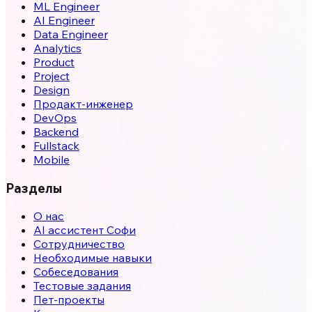
ML Engineer
AI Engineer
Data Engineer
Analytics
Product
Project
Design
Продакт-инженер
DevOps
Backend
Fullstack
Mobile
Разделы
О нас
AI ассистент Софи
Сотрудничество
Необходимые навыки
Собеседования
Тестовые задания
Пет-проекты