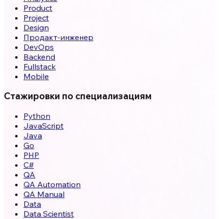
Product
Project
Design
Продакт-инженер
DevOps
Backend
Fullstack
Mobile
Стажировки по специализациям
Python
JavaScript
Java
Go
PHP
C#
QA
QA Automation
QA Manual
Data
Data Scientist