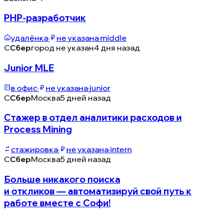
PHP-разработчик
удалёнка
·
не указана
·
middle
С
Сбер
город не указан
4 дня назад
Junior MLE
в офис
·
не указана
·
junior
С
Сбер
Москва
5 дней назад
Стажер в отдел аналитики расходов и
Process Mining
стажировка
·
не указана
·
intern
С
Сбер
Москва
5 дней назад
Больше никакого поиска
и откликов — автоматизируй свой путь к
работе вместе с Софи!