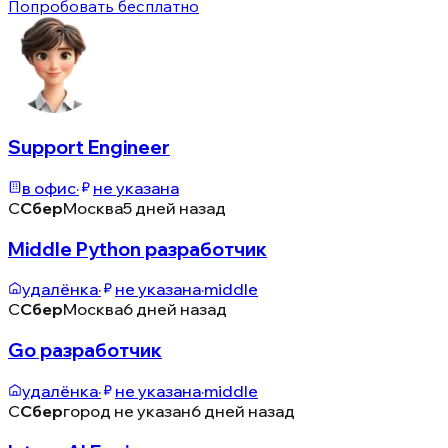
Попробовать бесплатно
Support Engineer
в офис
·
не указана
С
Сбер
Москва
5 дней назад
Middle Python разработчик
удалёнка
·
не указана
·
middle
С
Сбер
Москва
6 дней назад
Go разработчик
удалёнка
·
не указана
·
middle
С
Сбер
город не указан
6 дней назад