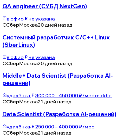
QA engineer (СУБД NextGen)
в офис
·
не указана
С
Сбер
Москва
20 дней назад
Системный разработчик С/С++ Linux
(SberLinux)
в офис
·
не указана
С
Сбер
Москва
20 дней назад
Middle+ Data Scientist (Разработка AI-
решений)
удалёнка
·
300 000 – 450 000 ₽/мес
·
middle
С
Сбер
Москва
21 дней назад
Data Scientist (Разработка AI-решений)
удалёнка
·
250 000 – 400 000 ₽/мес
С
Сбер
Москва
21 дней назад