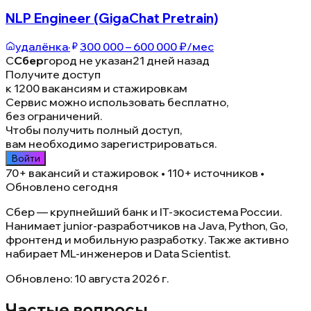
NLP Engineer (GigaChat Pretrain)
удалёнка
·
300 000 – 600 000 ₽/мес
С
Сбер
город не указан
21 дней назад
Получите доступ
к 1200 вакансиям и стажировкам
Сервис можно использовать бесплатно,
без ограничений.
Чтобы получить полный доступ,
вам необходимо зарегистрироваться.
Войти
70+
вакансий и стажировок • 110+ источников •
Обновлено сегодня
Сбер — крупнейший банк и IT-экосистема России.
Нанимает junior-разработчиков на Java, Python, Go,
фронтенд и мобильную разработку. Также активно
набирает ML-инженеров и Data Scientist.
Обновлено:
10 августа 2026 г.
Частые вопросы