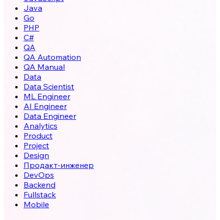
Java
Go
PHP
C#
QA
QA Automation
QA Manual
Data
Data Scientist
ML Engineer
AI Engineer
Data Engineer
Analytics
Product
Project
Design
Продакт-инженер
DevOps
Backend
Fullstack
Mobile