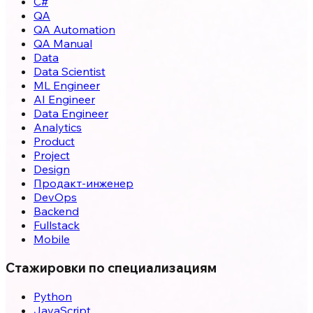
C#
QA
QA Automation
QA Manual
Data
Data Scientist
ML Engineer
AI Engineer
Data Engineer
Analytics
Product
Project
Design
Продакт-инженер
DevOps
Backend
Fullstack
Mobile
Стажировки по специализациям
Python
JavaScript