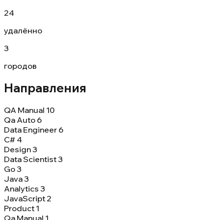
24
удалённо
3
городов
Направления
QA Manual
10
Qa Auto
6
Data Engineer
6
C#
4
Design
3
Data Scientist
3
Go
3
Java
3
Analytics
3
JavaScript
2
Product
1
Qa Manual
1