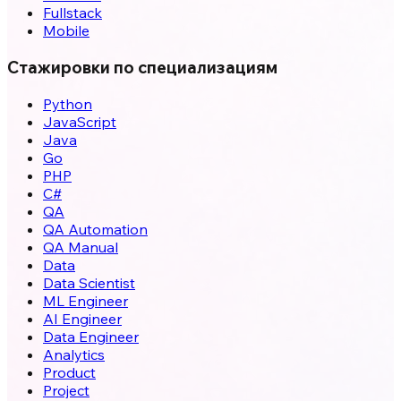
Fullstack
Mobile
Стажировки по специализациям
Python
JavaScript
Java
Go
PHP
C#
QA
QA Automation
QA Manual
Data
Data Scientist
ML Engineer
AI Engineer
Data Engineer
Analytics
Product
Project