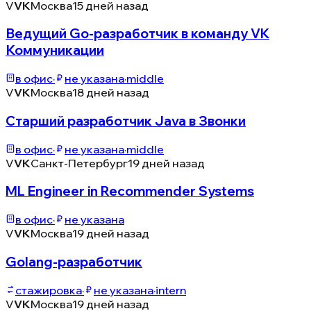
V
VK
Москва
15 дней назад
Ведущий Go-разработчик в команду VK
Коммуникации
в офис
·
не указана
·
middle
V
VK
Москва
18 дней назад
Старший разработчик Java в Звонки
в офис
·
не указана
·
middle
V
VK
Санкт-Петербург
19 дней назад
ML Engineer in Recommender Systems
в офис
·
не указана
V
VK
Москва
19 дней назад
Golang-разработчик
стажировка
·
не указана
·
intern
V
VK
Москва
19 дней назад