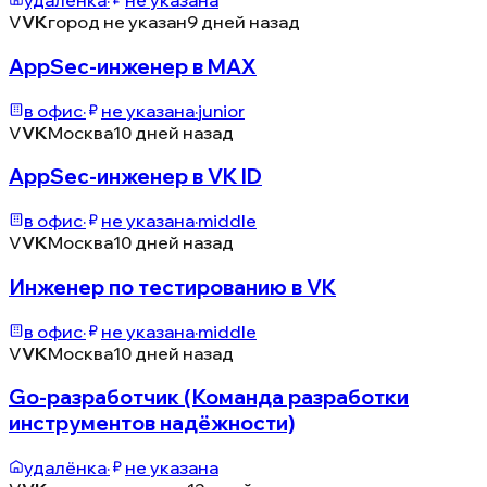
удалёнка
·
не указана
V
VK
город не указан
9 дней назад
AppSec-инженер в MAX
в офис
·
не указана
·
junior
V
VK
Москва
10 дней назад
AppSec-инженер в VK ID
в офис
·
не указана
·
middle
V
VK
Москва
10 дней назад
Инженер по тестированию в VK
в офис
·
не указана
·
middle
V
VK
Москва
10 дней назад
Go-разработчик (Команда разработки
инструментов надёжности)
удалёнка
·
не указана