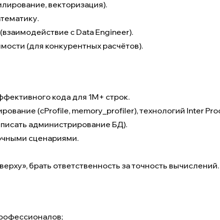
лирование, векторизация).
атематику.
взаимодействие с Data Engineer).
мости (для конкурентных расчётов).
ффективного кода для 1M+ строк.
ание (cProfile, memory_profiler), технологий Inter Pro
 писать администрирование БД).
узочными сценариями.
верху», брать ответственность за точность вычислений.
профессионалов;