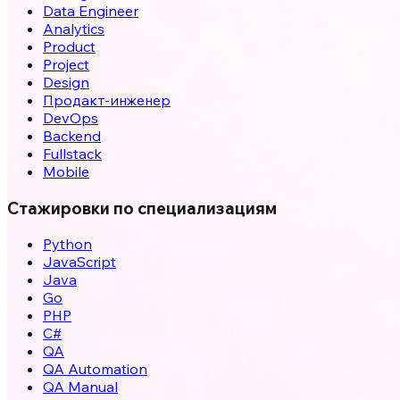
Data Engineer
Analytics
Product
Project
Design
Продакт-инженер
DevOps
Backend
Fullstack
Mobile
Стажировки по специализациям
Python
JavaScript
Java
Go
PHP
C#
QA
QA Automation
QA Manual