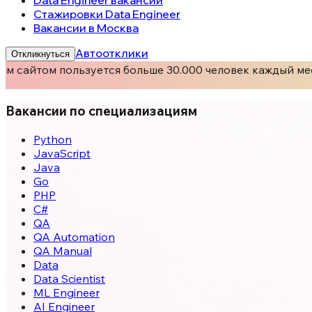
Data Engineer вакансии
Стажировки Data Engineer
Вакансии в Москва
Автоотклики
Откликнуться
м сайтом пользуется больше 30.000 человек каждый мес
Вакансии по специализациям
Python
JavaScript
Java
Go
PHP
C#
QA
QA Automation
QA Manual
Data
Data Scientist
ML Engineer
AI Engineer