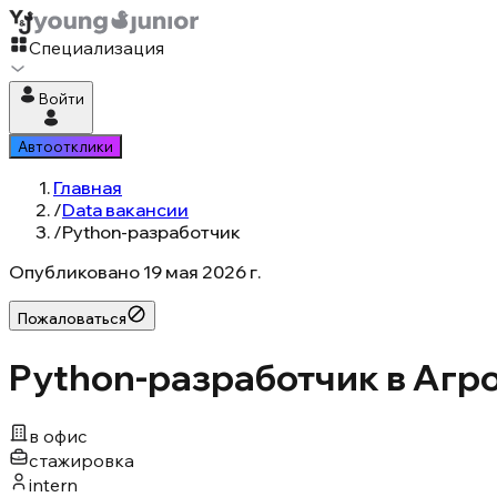
Специализация
Войти
Автоотклики
Главная
/
Data вакансии
/
Python-разработчик
Опубликовано
19 мая 2026 г.
Пожаловаться
Python-разработчик в Аг
в офис
стажировка
intern