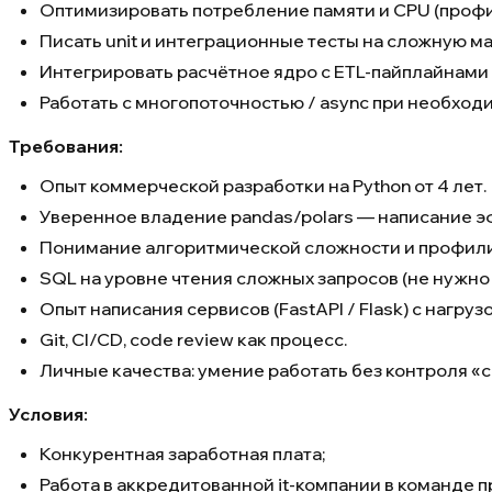
Оптимизировать потребление памяти и CPU (профи
Писать unit и интеграционные тесты на сложную м
Интегрировать расчётное ядро с ETL-пайплайнами (
Работать с многопоточностью / async при необходи
Требования:
​​​​​​​​​​​​​​Опыт коммерческой разработки на Python от 4 лет.
Уверенное владение pandas/polars — написание э
Понимание алгоритмической сложности и профилиров
SQL на уровне чтения сложных запросов (не нужно
Опыт написания сервисов (FastAPI / Flask) с нагр
Git, CI/CD, code review как процесс.
Личные качества: умение работать без контроля «с
Условия:
​​​​​​​​​​​​​​​​​​​​​​​​​​​​Конкурентная заработная плата;
Работа в аккредитованной it-компании в команде 