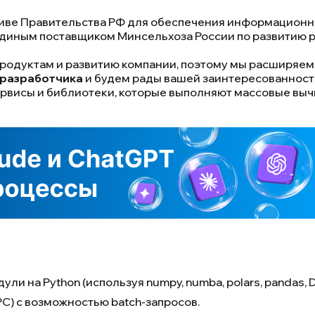
тиве Правительства РФ для обеспечения информационн
единым поставщиком Минсельхоза России по развитию 
о продуктам и развитию компании, поэтому мы расширя
-разработчика
и будем рады вашей заинтересованност
рвисы и библиотеки, которые выполняют массовые вычис
одули на Python (используя numpy, numba, polars, pandas,
PC) с возможностью batch-запросов.