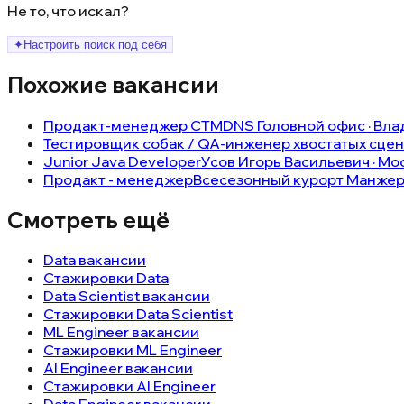
Не то, что искал?
✦
Настроить поиск под себя
Похожие вакансии
Продакт-менеджер СТМ
DNS Головной офис · Влад
Тестировщик собак / QA-инженер хвостатых сце
Junior Java Developer
Усов Игорь Васильевич · Мос
Продакт - менеджер
Всесезонный курорт Манжер
Смотреть ещё
Data вакансии
Стажировки Data
Data Scientist вакансии
Стажировки Data Scientist
ML Engineer вакансии
Стажировки ML Engineer
AI Engineer вакансии
Стажировки AI Engineer