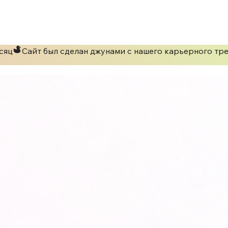
яц
Сайт был сделан джунами с нашего карьерного тре