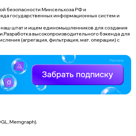
ой безопасности Минсельхоза РФ и
ряда государственных информационных систем и
ем наш штат и ищем единомышленников для создания
и.Разработка высокопроизводительного бэкенда для
ления (агрегация, фильтрация, мат. операции) с
 DGL, Memgraph).