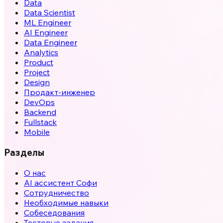
Data
Data Scientist
ML Engineer
AI Engineer
Data Engineer
Analytics
Product
Project
Design
Продакт-инженер
DevOps
Backend
Fullstack
Mobile
Разделы
О нас
AI ассистент Софи
Сотрудничество
Необходимые навыки
Собеседования
Тестовые задания