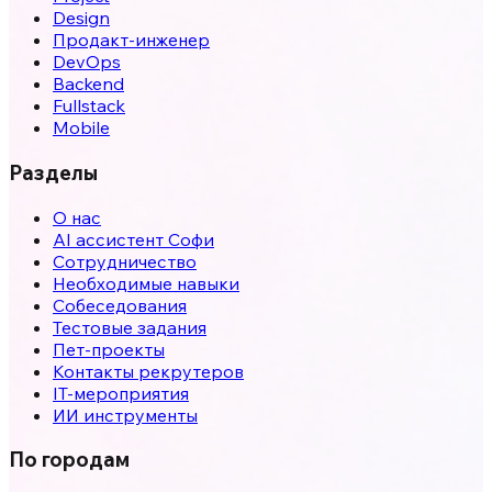
Design
Продакт-инженер
DevOps
Backend
Fullstack
Mobile
Разделы
О нас
AI ассистент Софи
Сотрудничество
Необходимые навыки
Собеседования
Тестовые задания
Пет-проекты
Контакты рекрутеров
IT-мероприятия
ИИ инструменты
По городам