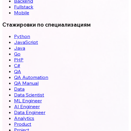
Backend
Fullstack
Mobile
Стажировки по специализациям
Python
JavaScript
Java
Go
PHP
C#
QA
QA Automation
QA Manual
Data
Data Scientist
ML Engineer
AI Engineer
Data Engineer
Analytics
Product
Project