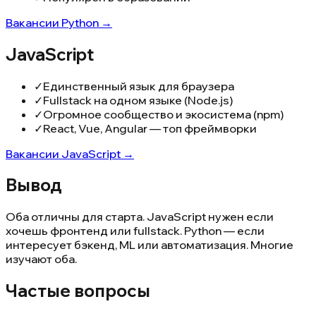
Вакансии
Python
→
JavaScript
✓
Единственный язык для браузера
✓
Fullstack на одном языке (Node.js)
✓
Огромное сообщество и экосистема (npm)
✓
React, Vue, Angular — топ фреймворки
Вакансии
JavaScript
→
Вывод
Оба отличны для старта. JavaScript нужен если
хочешь фронтенд или fullstack. Python — если
интересует бэкенд, ML или автоматизация. Многие
изучают оба.
Частые вопросы