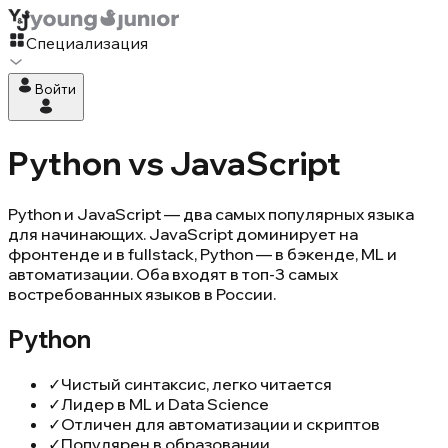
Специализация
Войти
Python vs JavaScript
Python и JavaScript — два самых популярных языка
для начинающих. JavaScript доминирует на
фронтенде и в fullstack, Python — в бэкенде, ML и
автоматизации. Оба входят в топ-3 самых
востребованных языков в России.
Python
✓
Чистый синтаксис, легко читается
✓
Лидер в ML и Data Science
✓
Отличен для автоматизации и скриптов
✓
Популярен в образовании