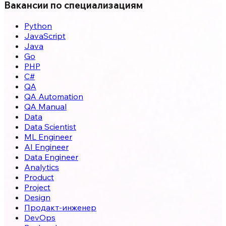
Вакансии по специализациям
Python
JavaScript
Java
Go
PHP
C#
QA
QA Automation
QA Manual
Data
Data Scientist
ML Engineer
AI Engineer
Data Engineer
Analytics
Product
Project
Design
Продакт-инженер
DevOps