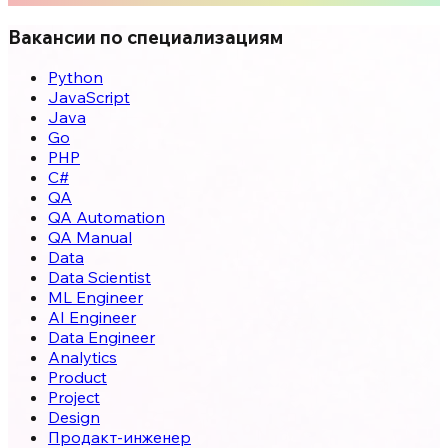
Вакансии по специализациям
Python
JavaScript
Java
Go
PHP
C#
QA
QA Automation
QA Manual
Data
Data Scientist
ML Engineer
AI Engineer
Data Engineer
Analytics
Product
Project
Design
Продакт-инженер