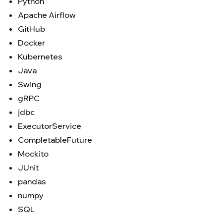
Python
Apache Airflow
GitHub
Docker
Kubernetes
Java
Swing
gRPC
jdbc
ExecutorService
CompletableFuture
Mockito
JUnit
pandas
numpy
SQL