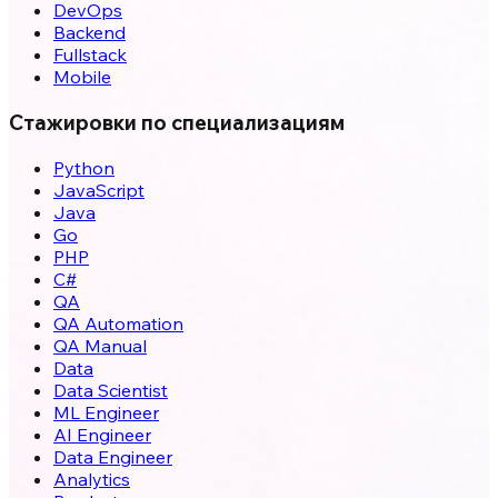
DevOps
Backend
Fullstack
Mobile
Стажировки по специализациям
Python
JavaScript
Java
Go
PHP
C#
QA
QA Automation
QA Manual
Data
Data Scientist
ML Engineer
AI Engineer
Data Engineer
Analytics