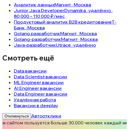
Аналитик данных
Магнит · Москва
Junior Java Developer
Dynamika · удалённо ·
80 000 – 110 000 ₽/мес
Продуктовый аналитик B2B кредитование
Т-
Банк · Москва
Golang разработчик
Магнит · Москва
Golang-разработчик
Магнит · Москва
Java-разработчик
Utrace · удалённо
Смотреть ещё
Data вакансии
Data Scientist вакансии
ML Engineer вакансии
AI Engineer вакансии
Data Engineer вакансии
Удалённая работа
Вакансии в deeplay
Автоотклики
Откликнуться
м сайтом пользуется больше 30.000 человек каждый ме