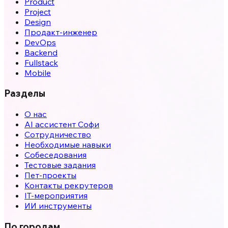
Product
Project
Design
Продакт-инженер
DevOps
Backend
Fullstack
Mobile
Разделы
О нас
AI ассистент Софи
Сотрудничество
Необходимые навыки
Собеседования
Тестовые задания
Пет-проекты
Контакты рекрутеров
IT-мероприятия
ИИ инструменты
По городам