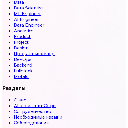
Data
Data Scientist
ML Engineer
AI Engineer
Data Engineer
Analytics
Product
Project
Design
Продакт-инженер
DevOps
Backend
Fullstack
Mobile
Разделы
О нас
AI ассистент Софи
Сотрудничество
Необходимые навыки
Собеседования