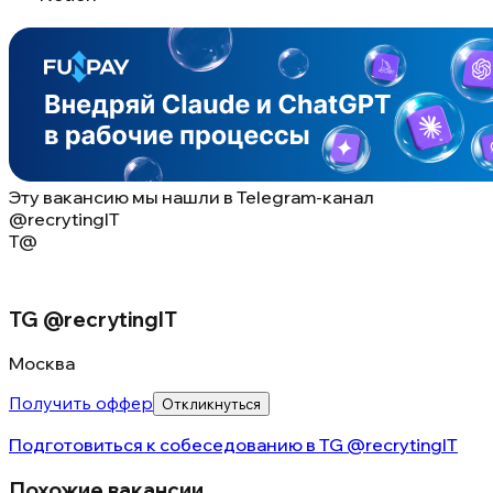
Эту вакансию мы нашли в
Telegram-канал
@recrytingIT
T@
TG @recrytingIT
Москва
Получить оффер
Откликнуться
Подготовиться к собеседованию в
TG @recrytingIT
Похожие вакансии