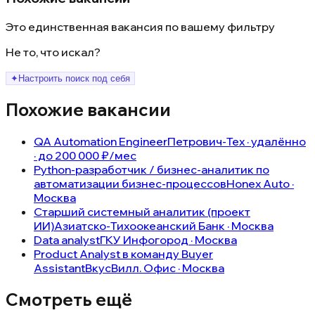
Это единственная вакансия по вашему фильтру
Не то, что искал?
✦
Настроить поиск под себя
Похожие вакансии
QA Automation Engineer
Петрович-Тех · удалённо
· до 200 000 ₽/мес
Python-разработчик / бизнес-аналитик по
автоматизации бизнес-процессов
Honex Auto ·
Москва
Старший системный аналитик (проект
ИИ)
Азиатско-Тихоокеанский Банк · Москва
Data analyst
ГКУ Инфогород · Москва
Product Analyst в команду Buyer
Assistant
ВкусВилл. Офис · Москва
Смотреть ещё