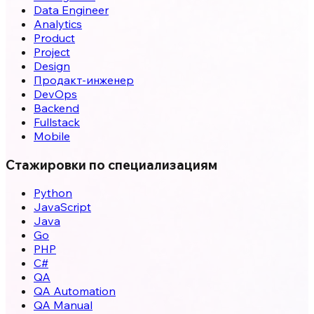
Data Engineer
Analytics
Product
Project
Design
Продакт-инженер
DevOps
Backend
Fullstack
Mobile
Стажировки по специализациям
Python
JavaScript
Java
Go
PHP
C#
QA
QA Automation
QA Manual