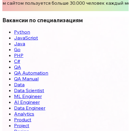
м сайтом пользуется больше 30.000 человек каждый ме
Вакансии по специализациям
Python
JavaScript
Java
Go
PHP
C#
QA
QA Automation
QA Manual
Data
Data Scientist
ML Engineer
AI Engineer
Data Engineer
Analytics
Product
Project