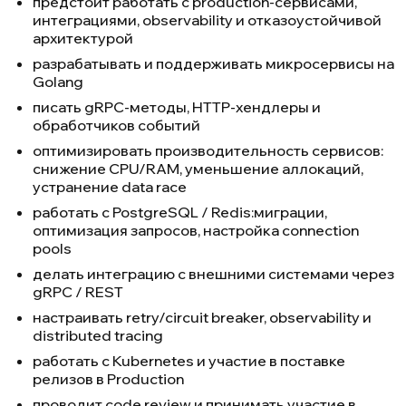
предстоит работать с production-сервисами,
интеграциями, observability и отказоустойчивой
архитектурой
разрабатывать и поддерживать микросервисы на
Golang
писать gRPC-методы, HTTP-хендлеры и
обработчиков событий
оптимизировать производительность сервисов:
снижение CPU/RAM, уменьшение аллокаций,
устранение data race
работать с PostgreSQL / Redis:миграции,
оптимизация запросов, настройка connection
pools
делать интеграцию с внешними системами через
gRPC / REST
настраивать retry/circuit breaker, observability и
distributed tracing
работать с Kubernetes и участие в поставке
релизов в Production
проводит code review и принимать участие в