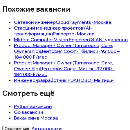
Похожие вакансии
Сетевой инженер
CloudPayments · Москва
Cтарший менеджер проектов (AI-
трансформация)
Раппорто · Москва
Middle Computer Vision Engineer
QLAN · удалённо
Product Manager / Owner (Turnaround, Care,
Ownership)
Центория Софт · Тбилиси · 92 000 –
184 000 ₽/мес
Product Manager / Owner (Turnaround, Care,
Ownership)
Центория Софт · Минск · 92 000 –
184 000 ₽/мес
Инженер-разработчик РЭА
НОВО · Мытищи
Смотреть ещё
Python вакансии
Go вакансии
Вакансии в Москва
Автоотклики
Откликнуться