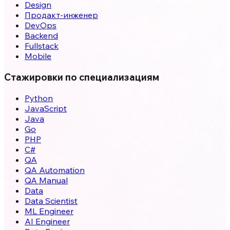
Design
Продакт-инженер
DevOps
Backend
Fullstack
Mobile
Стажировки по специализациям
Python
JavaScript
Java
Go
PHP
C#
QA
QA Automation
QA Manual
Data
Data Scientist
ML Engineer
AI Engineer