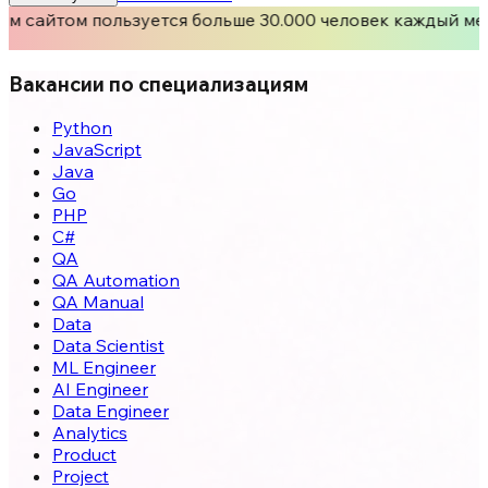
м сайтом пользуется больше 30.000 человек каждый ме
Вакансии по специализациям
Python
JavaScript
Java
Go
PHP
C#
QA
QA Automation
QA Manual
Data
Data Scientist
ML Engineer
AI Engineer
Data Engineer
Analytics
Product
Project