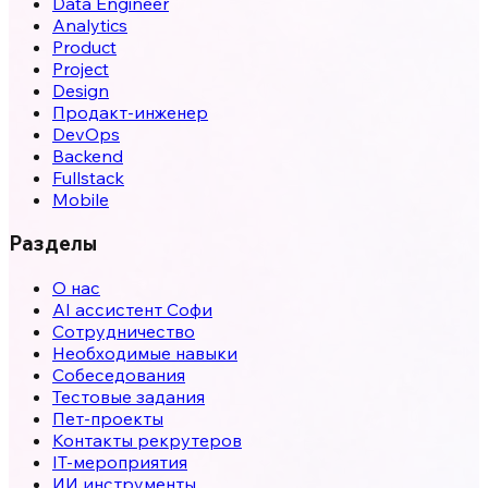
Data Engineer
Analytics
Product
Project
Design
Продакт-инженер
DevOps
Backend
Fullstack
Mobile
Разделы
О нас
AI ассистент Софи
Сотрудничество
Необходимые навыки
Собеседования
Тестовые задания
Пет-проекты
Контакты рекрутеров
IT-мероприятия
ИИ инструменты