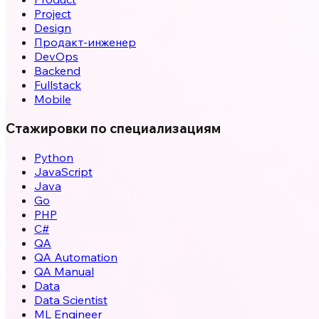
Project
Design
Продакт-инженер
DevOps
Backend
Fullstack
Mobile
Стажировки по специализациям
Python
JavaScript
Java
Go
PHP
C#
QA
QA Automation
QA Manual
Data
Data Scientist
ML Engineer