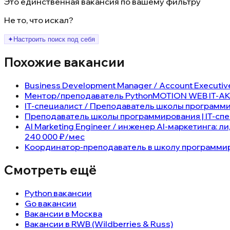
Это единственная вакансия по вашему фильтру
Не то, что искал?
✦
Настроить поиск под себя
Похожие вакансии
Business Development Manager / Account Executive
Ментор/преподаватель Python
MOTION WEB IT-АКА
IT-специалист / Преподаватель школы программ
Преподаватель школы программирования | IT-сп
AI Marketing Engineer / инженер AI-маркетинга: л
240 000 ₽/мес
Координатор-преподаватель в школу программи
Смотреть ещё
Python вакансии
Go вакансии
Вакансии в Москва
Вакансии в RWB (Wildberries & Russ)