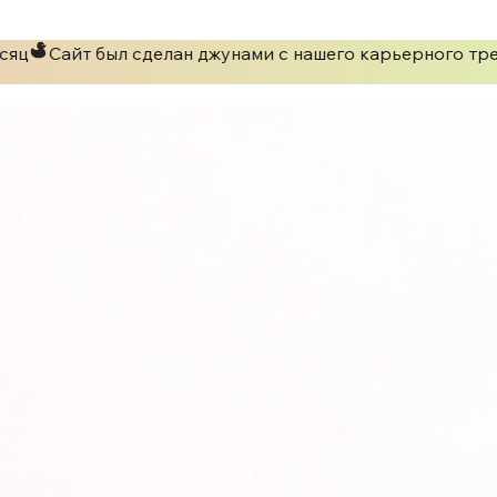
яц
Сайт был сделан джунами с нашего карьерного тре