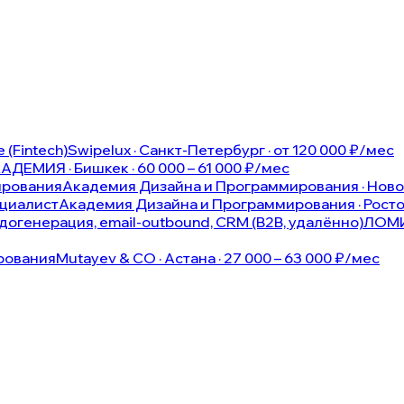
 (Fintech)
Swipelux · Санкт-Петербург · от 120 000 ₽/мес
ДЕМИЯ · Бишкек · 60 000 – 61 000 ₽/мес
ирования
Академия Дизайна и Программирования · Новоче
ециалист
Академия Дизайна и Программирования · Ростов
идогенерация, email-outbound, CRM (B2B, удалённо)
ЛОМИ
рования
Mutayev & CO · Астана · 27 000 – 63 000 ₽/мес