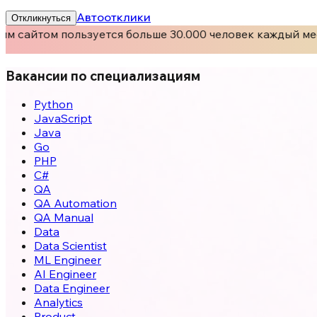
Автоотклики
Откликнуться
м сайтом пользуется больше 30.000 человек каждый мес
Вакансии по специализациям
Python
JavaScript
Java
Go
PHP
C#
QA
QA Automation
QA Manual
Data
Data Scientist
ML Engineer
AI Engineer
Data Engineer
Analytics
Product