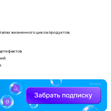
тапах жизненного цикла продуктов.
 артефактов
ний
s