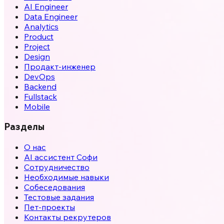
AI Engineer
Data Engineer
Analytics
Product
Project
Design
Продакт-инженер
DevOps
Backend
Fullstack
Mobile
Разделы
О нас
AI ассистент Софи
Сотрудничество
Необходимые навыки
Собеседования
Тестовые задания
Пет-проекты
Контакты рекрутеров