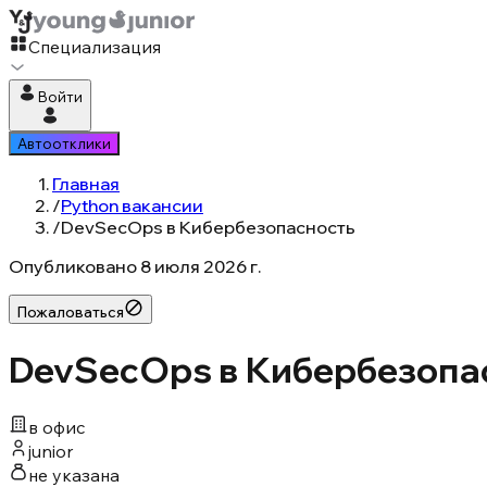
Специализация
Войти
Автоотклики
Главная
/
Python вакансии
/
DevSecOps в Кибербезопасность
Опубликовано
8 июля 2026 г.
Пожаловаться
DevSecOps в Кибербезопасн
в офис
junior
не указана