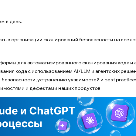
м в день.
ть в организации сканирований безопасности на всех э
атформы для автоматизированного сканирования кода и
вания кода с использованием AI/LLM и агентских реше
безопасности, устранению уязвимостей и best practice
вимостями и дефектами наших продуктов