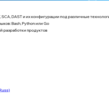
 SCA, DAST и их конфигурации под различные технолог
ыков: Bash, Python или Go
й разработки продуктов
Russ)