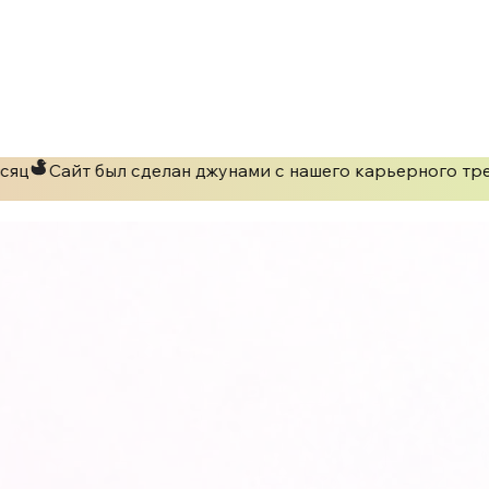
яц
Сайт был сделан джунами с нашего карьерного тре