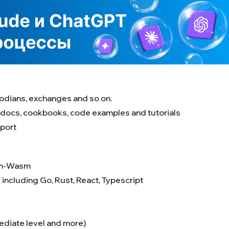
stodians, exchanges and so on.
I docs, cookbooks, code examples and tutorials
port
osm-Wasm
ncluding Go, Rust, React, Typescript
mediate level and more)