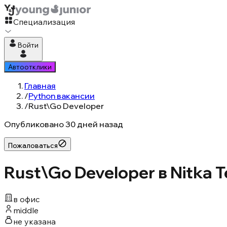
Специализация
Войти
Автоотклики
Главная
/
Python вакансии
/
Rust\Go Developer
Опубликовано
30 дней назад
Пожаловаться
Rust\Go Developer в Nitka T
в офис
middle
не указана