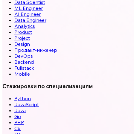
Data Scientist
ML Engineer
AI Engineer
Data Engineer
Analytics
Product
Project
Design
Продакт-инженер
DevOps
Backend
Fullstack
Mobile
Стажировки по специализациям
Python
JavaScript
Java
Go
PHP
C#