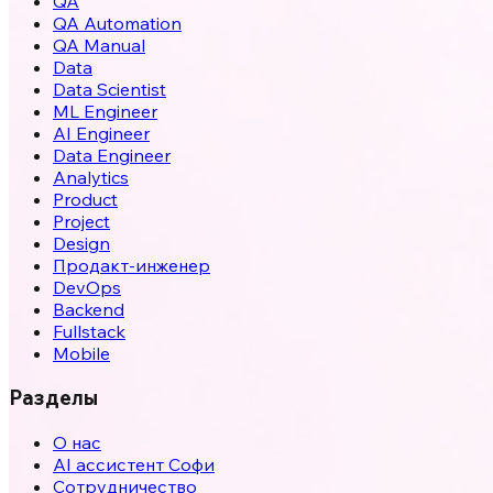
QA
QA Automation
QA Manual
Data
Data Scientist
ML Engineer
AI Engineer
Data Engineer
Analytics
Product
Project
Design
Продакт-инженер
DevOps
Backend
Fullstack
Mobile
Разделы
О нас
AI ассистент Софи
Сотрудничество