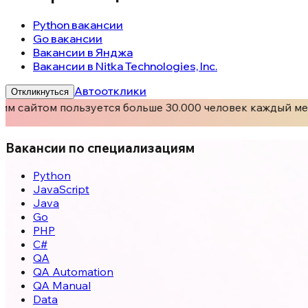
Python вакансии
Go вакансии
Вакансии в Янджа
Вакансии в Nitka Technologies, Inc.
Автоотклики
Откликнуться
м сайтом пользуется больше 30.000 человек каждый мес
Вакансии по специализациям
Python
JavaScript
Java
Go
PHP
C#
QA
QA Automation
QA Manual
Data