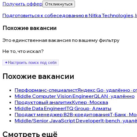
Получить оффер
Откликнуться
Подготовиться к собеседованию в
Nitka Technologies, I
Похожие вакансии
Это единственная вакансия по вашему фильтру
Не то, что искал?
✦
Настроить поиск под себя
Похожие вакансии
Перформанс-специалист
Яндекс Go · удалённо · о
Middle Computer Vision Engineer
QLAN · удалённо
Продуктовый аналитик
Купер · Москва
Middle Data Engineer
ITQ Group · Алматы
Продакт менеджер B2B-кредитования
Т-Банк · Мо
Middle/Senior JavaScript Developer
It-bench · удал
Смотреть ещё