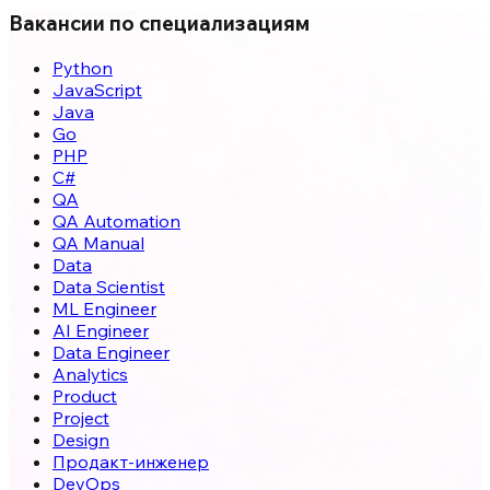
Вакансии по специализациям
Python
JavaScript
Java
Go
PHP
C#
QA
QA Automation
QA Manual
Data
Data Scientist
ML Engineer
AI Engineer
Data Engineer
Analytics
Product
Project
Design
Продакт-инженер
DevOps