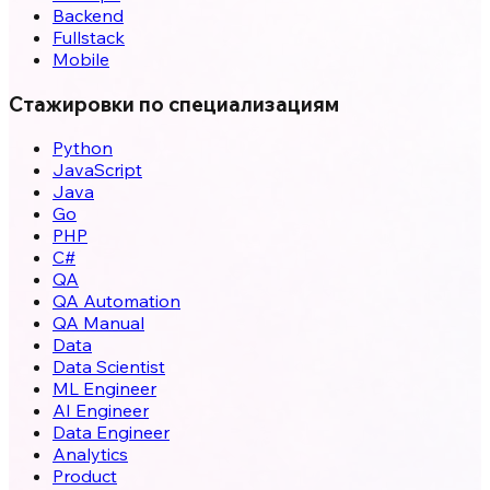
Backend
Fullstack
Mobile
Стажировки по специализациям
Python
JavaScript
Java
Go
PHP
C#
QA
QA Automation
QA Manual
Data
Data Scientist
ML Engineer
AI Engineer
Data Engineer
Analytics
Product