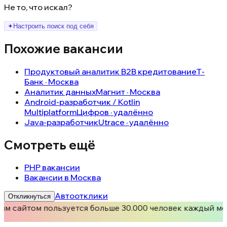
Не то, что искал?
✦
Настроить поиск под себя
Похожие вакансии
Продуктовый аналитик B2B кредитование
Т-
Банк · Москва
Аналитик данных
Магнит · Москва
Android-разработчик / Kotlin
Multiplatform
Цифров · удалённо
Java-разработчик
Utrace · удалённо
Смотреть ещё
PHP вакансии
Вакансии в Москва
Автоотклики
Откликнуться
им сайтом пользуется больше 30.000 человек каждый ме