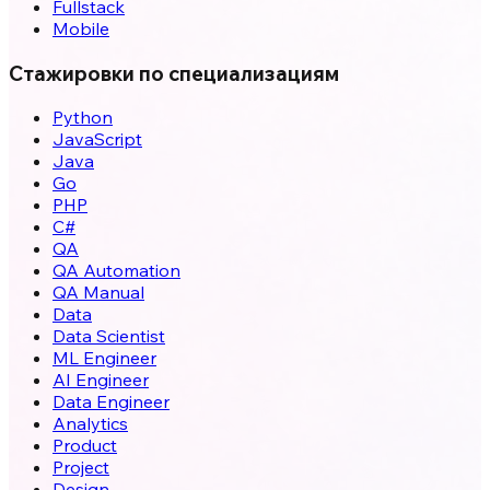
Fullstack
Mobile
Стажировки по специализациям
Python
JavaScript
Java
Go
PHP
C#
QA
QA Automation
QA Manual
Data
Data Scientist
ML Engineer
AI Engineer
Data Engineer
Analytics
Product
Project
Design