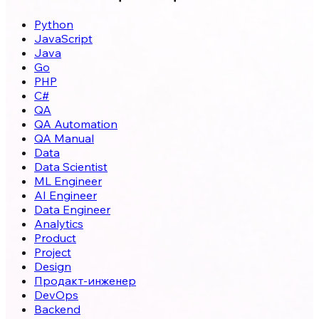
Python
JavaScript
Java
Go
PHP
C#
QA
QA Automation
QA Manual
Data
Data Scientist
ML Engineer
AI Engineer
Data Engineer
Analytics
Product
Project
Design
Продакт-инженер
DevOps
Backend