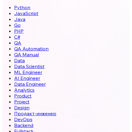
Python
JavaScript
Java
Go
PHP
C#
QA
QA Automation
QA Manual
Data
Data Scientist
ML Engineer
AI Engineer
Data Engineer
Analytics
Product
Project
Design
Продакт-инженер
DevOps
Backend
Fullstack