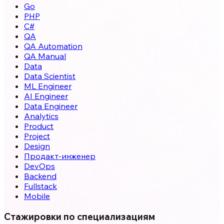
Go
PHP
C#
QA
QA Automation
QA Manual
Data
Data Scientist
ML Engineer
AI Engineer
Data Engineer
Analytics
Product
Project
Design
Продакт-инженер
DevOps
Backend
Fullstack
Mobile
Стажировки по специализациям