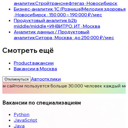
аналитик
Стройтранснефтегаз · Новосибирск
Бизнес-аналитик 1С (Розница)
Мелодия здоровья
· Новосибирск · 150 000 – 190 000 ₽/мес
Продуктовый аналитик b2b
middle/middle+
ИНВИТРО. ИТ · Москва
Аналитик данных / Продуктовый
аналитик
Ситора · Москва · до 250 000 ₽/мес
Смотреть ещё
Product вакансии
Вакансии в Москва
Автоотклики
Откликнуться
м сайтом пользуется больше 30.000 человек каждый ме
Вакансии по специализациям
Python
JavaScript
Java