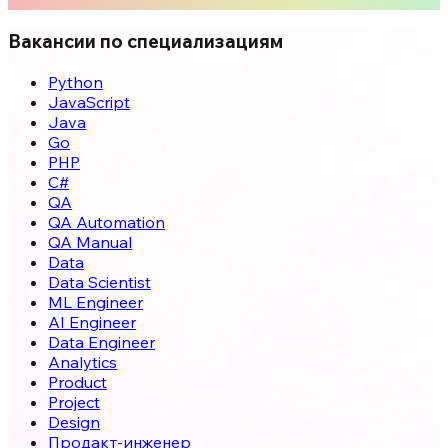
Вакансии по специализациям
Python
JavaScript
Java
Go
PHP
C#
QA
QA Automation
QA Manual
Data
Data Scientist
ML Engineer
AI Engineer
Data Engineer
Analytics
Product
Project
Design
Продакт-инженер