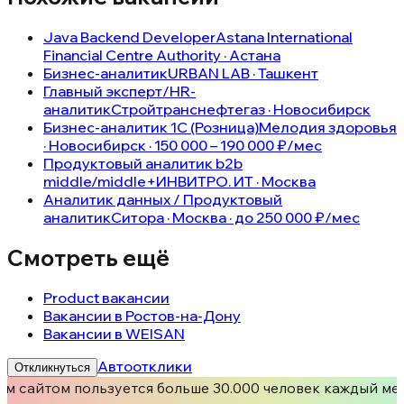
Java Backend Developer
Astana International
Financial Centre Authority · Астана
Бизнес-аналитик
URBAN LAB · Ташкент
Главный эксперт/HR-
аналитик
Стройтранснефтегаз · Новосибирск
Бизнес-аналитик 1С (Розница)
Мелодия здоровья
· Новосибирск · 150 000 – 190 000 ₽/мес
Продуктовый аналитик b2b
middle/middle+
ИНВИТРО. ИТ · Москва
Аналитик данных / Продуктовый
аналитик
Ситора · Москва · до 250 000 ₽/мес
Смотреть ещё
Product вакансии
Вакансии в Ростов-на-Дону
Вакансии в WEISAN
Автоотклики
Откликнуться
м сайтом пользуется больше 30.000 человек каждый мес