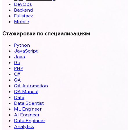
DevOps
Backend
Fullstack
Mobile
Стажировки по специализациям
Python
JavaScript
Java
Go
PHP
C#
QA
QA Automation
QA Manual
Data
Data Scientist
ML Engineer
AI Engineer
Data Engineer
Analytics