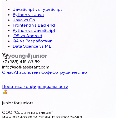
JavaScript vs TypeScript
Python vs Java
Java vs Go
Frontend vs Backend
Python vs JavaScript
iOS vs Android
QA vs Разработчик
Data Science vs ML
+7 (985) 415-63-59
info@sofi-assistant.com
О нас
AI ассистент Софи
Сотрудничество
Политика конфиденциальности
junior for juniors
ООО "Софи и партнеры"
ИНН 9714073924 ОГРН 1257700176689