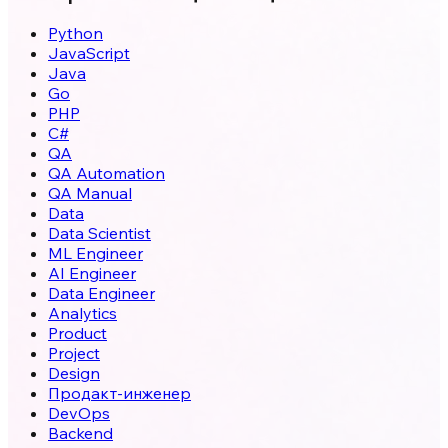
Python
JavaScript
Java
Go
PHP
C#
QA
QA Automation
QA Manual
Data
Data Scientist
ML Engineer
AI Engineer
Data Engineer
Analytics
Product
Project
Design
Продакт-инженер
DevOps
Backend