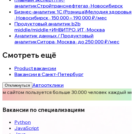
аналитик
Стройтранснефтегаз · Новосибирск
Бизнес-аналитик 1С (Розница)
Мелодия здоровья
· Новосибирск · 150 000 – 190 000 ₽/мес
Продуктовый аналитик b2b
middle/middle+
ИНВИТРО. ИТ · Москва
Аналитик данных / Продуктовый
аналитик
Ситора · Москва · до 250 000 ₽/мес
Смотреть ещё
Product вакансии
Вакансии в Санкт-Петербург
Автоотклики
Откликнуться
м сайтом пользуется больше 30.000 человек каждый ме
Вакансии по специализациям
Python
JavaScript
Java