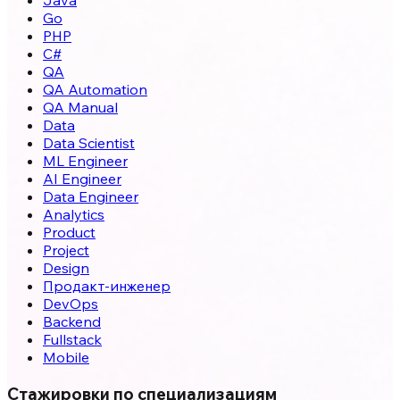
Go
PHP
C#
QA
QA Automation
QA Manual
Data
Data Scientist
ML Engineer
AI Engineer
Data Engineer
Analytics
Product
Project
Design
Продакт-инженер
DevOps
Backend
Fullstack
Mobile
Стажировки по специализациям