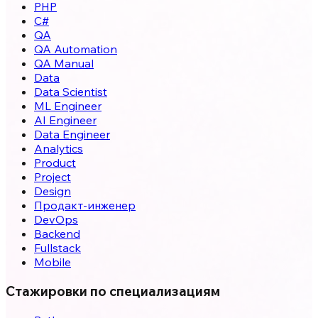
PHP
C#
QA
QA Automation
QA Manual
Data
Data Scientist
ML Engineer
AI Engineer
Data Engineer
Analytics
Product
Project
Design
Продакт-инженер
DevOps
Backend
Fullstack
Mobile
Стажировки по специализациям