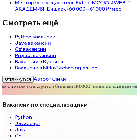
Ментор/преподаватель Python
MOTION WEB IT-
АКАДЕМИЯ · Бишкек · 60 000 – 61 000 ₽/мес
Смотреть ещё
Python вакансии
Java вакансии
C# вакансии
Project вакансии
Вакансии в Кутаиси
Вакансии в Nitka Technologies, Inc.
Автоотклики
Откликнуться
им сайтом пользуется больше 30.000 человек каждый ме
Вакансии по специализациям
Python
JavaScript
Java
Go