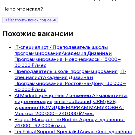
Не то, что искал?
✦
Настроить поиск под себя
Похожие вакансии
IT-специалист / Преподаватель школы
программирования
Академия Дизайна и
Программирования · Новочеркасск · 15 000 –
30 000 ₽/мес
Преподаватель школы программирования | IT-
специалист
Академия Дизайна и
Программирования · Ростов-на-Дону · 30 000 –
90 000 ₽/мес
AI Marketing Engineer / инженер AI-маркетинга:
лидогенерация, email-outbound, CRM (B2B,
удалённо)
ЛОМИДЗЕ МАРИАМ МАМУКОВНА ·
Москва · 200 000 – 240 000 ₽/мес
Project Manager
The Budnik Agency · удалённо ·
74 000 – 92 000 ₽/мес
Technical Support Specialist
Авиасейлс · удалённо