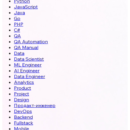
Python
JavaScript
Java
Go
PHP
C#
QA
QA Automation
QA Manual
Data
Data Scientist
ML Engineer
AI Engineer
Data Engineer
Analytics
Product
Project
Design
Продакт-инженер
DevOps
Backend
Fullstack
Mobile