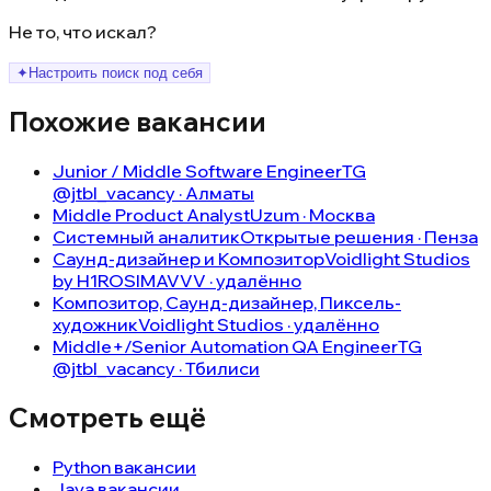
Не то, что искал?
✦
Настроить поиск под себя
Похожие вакансии
Junior / Middle Software Engineer
TG
@jtbl_vacancy · Алматы
Middle Product Analyst
Uzum · Москва
Системный аналитик
Открытые решения · Пенза
Саунд-дизайнер и Композитор
Voidlight Studios
by H1ROSIMAVVV · удалённо
Композитор, Саунд-дизайнер, Пиксель-
художник
Voidlight Studios · удалённо
Middle+/Senior Automation QA Engineer
TG
@jtbl_vacancy · Тбилиси
Смотреть ещё
Python вакансии
Java вакансии