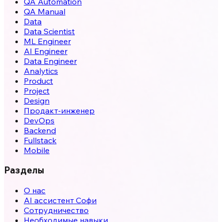
QA Automation
QA Manual
Data
Data Scientist
ML Engineer
AI Engineer
Data Engineer
Analytics
Product
Project
Design
Продакт-инженер
DevOps
Backend
Fullstack
Mobile
Разделы
О нас
AI ассистент Софи
Сотрудничество
Необходимые навыки