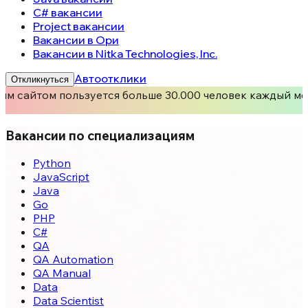
C# вакансии
Project вакансии
Вакансии в Ори
Вакансии в Nitka Technologies, Inc.
Автоотклики
Откликнуться
им сайтом пользуется больше 30.000 человек каждый ме
Вакансии по специализациям
Python
JavaScript
Java
Go
PHP
C#
QA
QA Automation
QA Manual
Data
Data Scientist