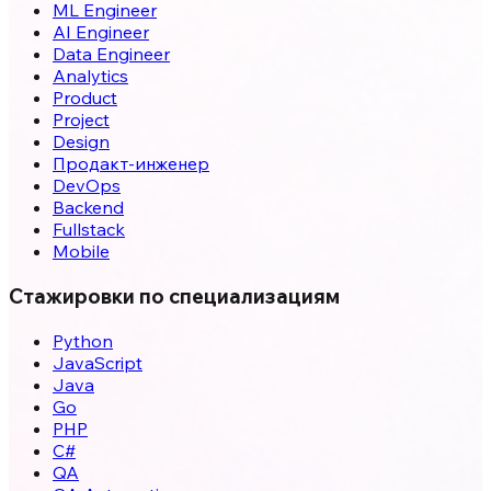
ML Engineer
AI Engineer
Data Engineer
Analytics
Product
Project
Design
Продакт-инженер
DevOps
Backend
Fullstack
Mobile
Стажировки по специализациям
Python
JavaScript
Java
Go
PHP
C#
QA