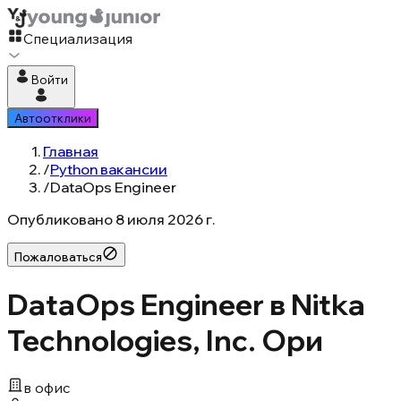
Специализация
Войти
Автоотклики
Главная
/
Python вакансии
/
DataOps Engineer
Опубликовано
8 июля 2026 г.
Пожаловаться
DataOps Engineer в Nitka
Technologies, Inc. Ори
в офис