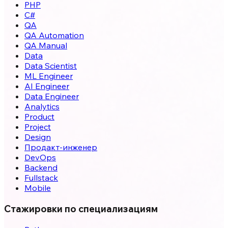
PHP
C#
QA
QA Automation
QA Manual
Data
Data Scientist
ML Engineer
AI Engineer
Data Engineer
Analytics
Product
Project
Design
Продакт-инженер
DevOps
Backend
Fullstack
Mobile
Стажировки по специализациям