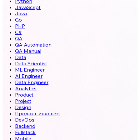
Python
JavaScript
Java
Go
PHP
C#
QA
QA Automation
QA Manual
Data
Data Scientist
ML Engineer
AI Engineer
Data Engineer
Analytics
Product
Project
Design
Продакт-инженер
DevOps
Backend
Fullstack
Mobile