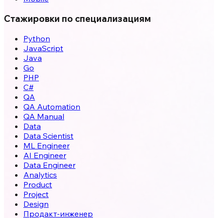
Стажировки по специализациям
Python
JavaScript
Java
Go
PHP
C#
QA
QA Automation
QA Manual
Data
Data Scientist
ML Engineer
AI Engineer
Data Engineer
Analytics
Product
Project
Design
Продакт-инженер