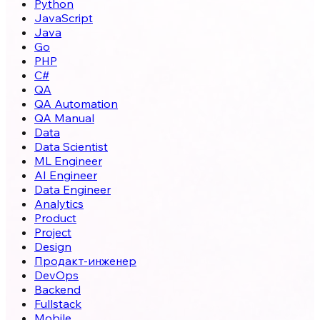
Python
JavaScript
Java
Go
PHP
C#
QA
QA Automation
QA Manual
Data
Data Scientist
ML Engineer
AI Engineer
Data Engineer
Analytics
Product
Project
Design
Продакт-инженер
DevOps
Backend
Fullstack
Mobile