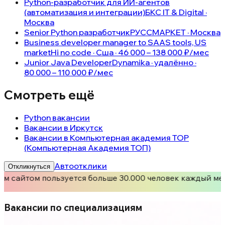
Python-разработчик для ИИ-агентов
(автоматизация и интеграции)
БКС IT & Digital ·
Москва
Senior Python разработчик
РУССМАРКЕТ · Москва
Business developer manager to SAAS tools, US
market
Hi no code · Сша · 46 000 – 138 000 ₽/мес
Junior Java Developer
Dynamika · удалённо ·
80 000 – 110 000 ₽/мес
Смотреть ещё
Python вакансии
Вакансии в Иркутск
Вакансии в Компьютерная академия TOP
(Компьютерная Академия ТОП)
Автоотклики
Откликнуться
м сайтом пользуется больше 30.000 человек каждый мес
Вакансии по специализациям