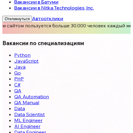
Вакансии в Батуми
Вакансии в Nitka Technologies, Inc.
Автоотклики
Откликнуться
м сайтом пользуется больше 30.000 человек каждый ме
Вакансии по специализациям
Python
JavaScript
Java
Go
PHP
C#
QA
QA Automation
QA Manual
Data
Data Scientist
ML Engineer
AI Engineer
Data Engineer