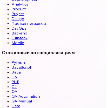
Analytics
Product
Project
Design
Продакт-инженер
DevOps
Backend
Fullstack
Mobile
Стажировки по специализациям
Python
JavaScript
Java
Go
PHP
C#
QA
QA Automation
QA Manual
Data