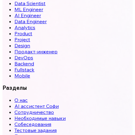
Data Scientist
ML Engineer
AI Engineer
Data Engineer
Analytics
Product
Project
Design
Продакт-инженер
DevOps
Backend
Fullstack
Mobile
Разделы
О нас
AI ассистент Софи
Сотрудничество
Необходимые навыки
Собеседования
Тестовые задания