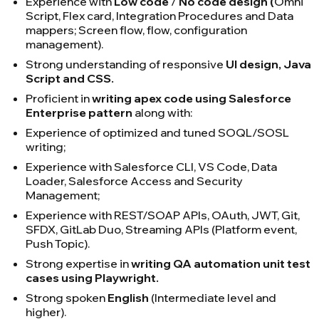
Experience with
Low code
/
No code design (
Omni
Script, Flex card, Integration Procedures and Data
mappers; Screen flow, flow, configuration
management).
Strong understanding of responsive
UI design, Java
Script and CSS
.
Proficient in
writing apex code using Salesforce
Enterprise pattern
along with:
Experience of optimized and tuned SOQL/SOSL
writing;
Experience with Salesforce CLI, VS Code, Data
Loader, Salesforce Access and Security
Management;
Experience with REST/SOAP APIs, OAuth, JWT, Git,
SFDX, GitLab Duo, Streaming APIs (Platform event,
Push Topic).
Strong expertise in
writing QA automation unit test
cases using Playwright
.
Strong spoken
English
(Intermediate level and
higher).