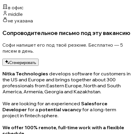
в офис
middle
не указана
Сопроводительное письмо под эту вакансию
Софи напишет его под твоё резюме. Бесплатно — 5
писем в день.
Сгенерировать
Nitka Technologies
develops software for customers in
the US and Europe and brings together about 300
professionals from Eastern Europe, North and South
America, Armenia, Georgia and Kazakhstan.
We are looking for an experienced
Salesforce
Developer
for a
potential vacancy
for a long-term
project in fintech sphere.
We offer 100% remote, full-time work with a flexible
schedule