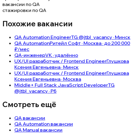
вакансии по QA
стажировки по QA
Похожие вакансии
QA Automation Engineer
TG @jtbl_vacancy · Минск
QA Automation
Ритейл Софт · Москва · до 200 000
₽/мес
QA-инженер
VK · удалённо
UX/UI разработчик / Frontend Engineer
Глушкова
Ксения Евгеньевна · Минск
UX/UI разработчик / Frontend Engineer
Глушкова
Ксения Евгеньевна · Москва
Middle+ Full Stack JavaScript Developer
TG
@jtbl_vacancy · Рб
Смотреть ещё
QA вакансии
QA Automation вакансии
QA Manual вакансии