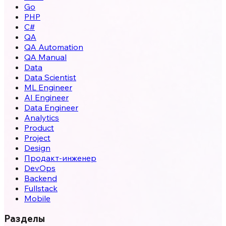
Go
PHP
C#
QA
QA Automation
QA Manual
Data
Data Scientist
ML Engineer
AI Engineer
Data Engineer
Analytics
Product
Project
Design
Продакт-инженер
DevOps
Backend
Fullstack
Mobile
Разделы