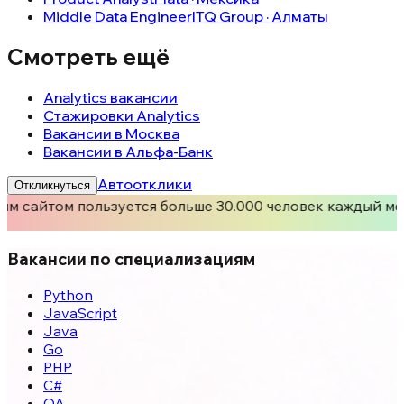
Middle Data Engineer
ITQ Group · Алматы
Смотреть ещё
Analytics вакансии
Стажировки Analytics
Вакансии в Москва
Вакансии в Альфа-Банк
Автоотклики
Откликнуться
им сайтом пользуется больше 30.000 человек каждый ме
Вакансии по специализациям
Python
JavaScript
Java
Go
PHP
C#
QA