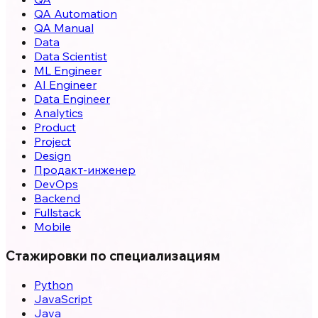
QA Automation
QA Manual
Data
Data Scientist
ML Engineer
AI Engineer
Data Engineer
Analytics
Product
Project
Design
Продакт-инженер
DevOps
Backend
Fullstack
Mobile
Стажировки по специализациям
Python
JavaScript
Java