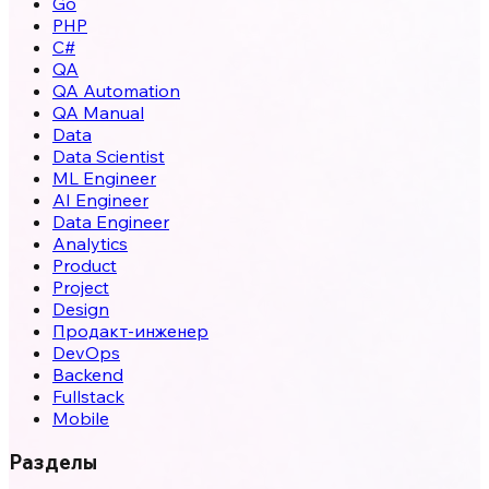
Go
PHP
C#
QA
QA Automation
QA Manual
Data
Data Scientist
ML Engineer
AI Engineer
Data Engineer
Analytics
Product
Project
Design
Продакт-инженер
DevOps
Backend
Fullstack
Mobile
Разделы