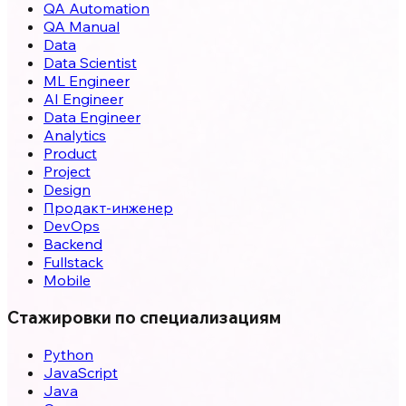
QA Automation
QA Manual
Data
Data Scientist
ML Engineer
AI Engineer
Data Engineer
Analytics
Product
Project
Design
Продакт-инженер
DevOps
Backend
Fullstack
Mobile
Стажировки по специализациям
Python
JavaScript
Java