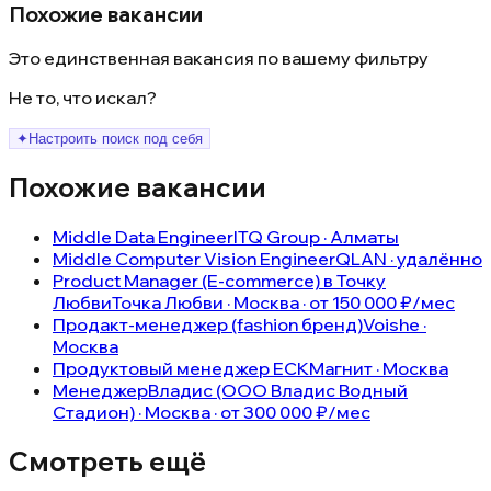
Похожие вакансии
Это единственная вакансия по вашему фильтру
Не то, что искал?
✦
Настроить поиск под себя
Похожие вакансии
Middle Data Engineer
ITQ Group · Алматы
Middle Computer Vision Engineer
QLAN · удалённо
Product Manager (E-commerce) в Точку
Любви
Точка Любви · Москва · от 150 000 ₽/мес
Продакт-менеджер (fashion бренд)
Voishe ·
Москва
Продуктовый менеджер ЕСК
Магнит · Москва
Менеджер
Владис (ООО Владис Водный
Стадион) · Москва · от 300 000 ₽/мес
Смотреть ещё