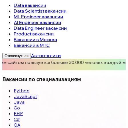
Data вакансии
Data Scientist вакансии
ML Engineer вакансии
AI Engineer вакансии
Data Engineer вакансии
Product вакансии
Вакансии в Москва
Вакансии в МТС
Автоотклики
Откликнуться
им сайтом пользуется больше 30.000 человек каждый ме
Вакансии по специализациям
Python
JavaScript
Java
Go
PHP
C#
QA