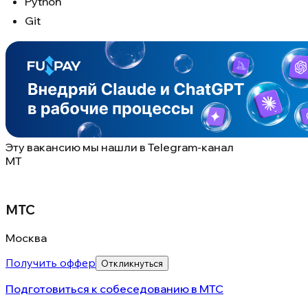
Python
Git
Эту вакансию мы нашли в
Telegram-канал
МТ
МТС
Москва
Получить оффер
Откликнуться
Подготовиться к собеседованию в
МТС