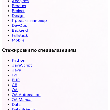
Analytics
Product
Project
Design
Продакт-инженер
DevOps
Backend
Fullstack
Mobile
Стажировки по специализациям
Python
JavaScript
Java
Go
PHP
C#
QA
QA Automation
QA Manual
Data
Data Scientist