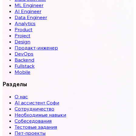
ML Engineer
AI Engineer
Data Engineer
Analytics
Product
Project
Design
Продакт-инженер
DevOps
Backend
Fullstack
Mobile
Разделы
О нас
AI ассистент Софи
Сотрудничество
Необходимые навыки
Собеседования
Тестовые задания
Пет-проекты