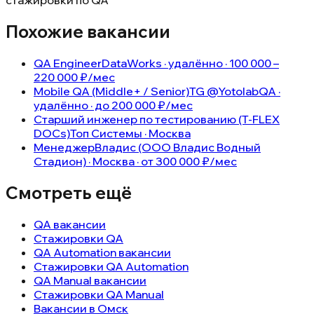
стажировки по QA
Похожие вакансии
QA Engineer
DataWorks · удалённо · 100 000 –
220 000 ₽/мес
Mobile QA (Middle+ / Senior)
TG @YotolabQA ·
удалённо · до 200 000 ₽/мес
Старший инженер по тестированию (T-FLEX
DOCs)
Топ Системы · Москва
Менеджер
Владис (ООО Владис Водный
Стадион) · Москва · от 300 000 ₽/мес
Смотреть ещё
QA вакансии
Стажировки QA
QA Automation вакансии
Стажировки QA Automation
QA Manual вакансии
Стажировки QA Manual
Вакансии в Омск