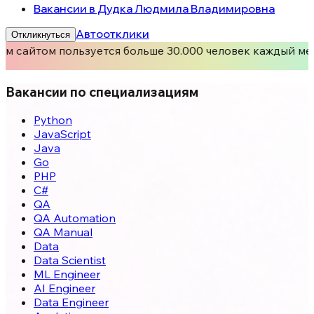
Вакансии в Дудка Людмила Владимировна
Автоотклики
Откликнуться
м сайтом пользуется больше 30.000 человек каждый мес
Вакансии по специализациям
Python
JavaScript
Java
Go
PHP
C#
QA
QA Automation
QA Manual
Data
Data Scientist
ML Engineer
AI Engineer
Data Engineer