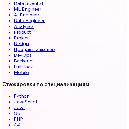
Data Scientist
ML Engineer
AI Engineer
Data Engineer
Analytics
Product
Project
Design
Продакт-инженер
DevOps
Backend
Fullstack
Mobile
Стажировки по специализациям
Python
JavaScript
Java
Go
PHP
C#