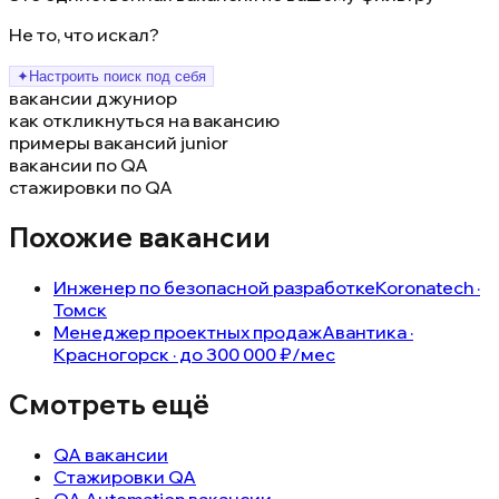
Не то, что искал?
✦
Настроить поиск под себя
вакансии джуниор
как откликнуться на вакансию
примеры вакансий junior
вакансии по QA
стажировки по QA
Похожие вакансии
Инженер по безопасной разработке
Koronatech ·
Томск
Менеджер проектных продаж
Авантика ·
Красногорск · до 300 000 ₽/мес
Смотреть ещё
QA вакансии
Стажировки QA
QA Automation вакансии