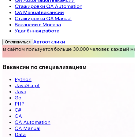
Стажировки QA Automation
QA Manual вакансии
Стажировки QA Manual
Вакансии в Москва
Удалённая работа
Автоотклики
Откликнуться
м сайтом пользуется больше 30.000 человек каждый ме
Вакансии по специализациям
Python
JavaScript
Java
Go
PHP
C#
QA
QA Automation
QA Manual
Data