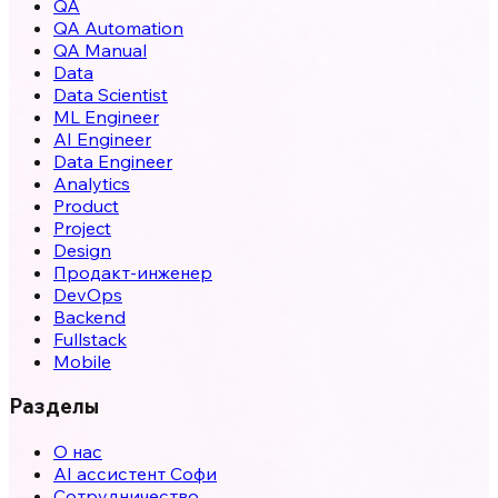
QA
QA Automation
QA Manual
Data
Data Scientist
ML Engineer
AI Engineer
Data Engineer
Analytics
Product
Project
Design
Продакт-инженер
DevOps
Backend
Fullstack
Mobile
Разделы
О нас
AI ассистент Софи
Сотрудничество