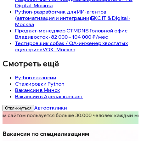
Digital · Москва
Python-разработчик для ИИ-агентов
(автоматизация и интеграции)
БКС IT & Digital ·
Москва
Продакт-менеджер СТМ
DNS Головной офис ·
Владивосток · 82 000 – 104 000 ₽/мес
Тестировщик собак / QA-инженер хвостатых
сценариев
VOX · Москва
Смотреть ещё
Python вакансии
Стажировки Python
Вакансии в Минск
Вакансии в Арелаг консалт
Автоотклики
Откликнуться
м сайтом пользуется больше 30.000 человек каждый ме
Вакансии по специализациям