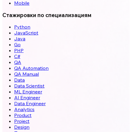
Mobile
Стажировки по специализациям
Python
JavaScript
Java
Go
PHP
C#
QA
QA Automation
QA Manual
Data
Data Scientist
ML Engineer
AI Engineer
Data Engineer
Analytics
Product
Project
Design