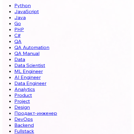
Python
JavaScript
Java
Go
PHP
C#
QA
QA Automation
QA Manual
Data
Data Scientist
ML Engineer
AI Engineer
Data Engineer
Analytics
Product
Project
Design
Продакт-инженер
DevOps
Backend
Fullstack