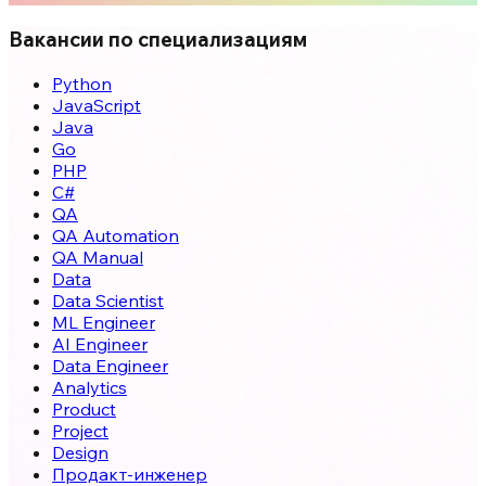
Вакансии по специализациям
Python
JavaScript
Java
Go
PHP
C#
QA
QA Automation
QA Manual
Data
Data Scientist
ML Engineer
AI Engineer
Data Engineer
Analytics
Product
Project
Design
Продакт-инженер