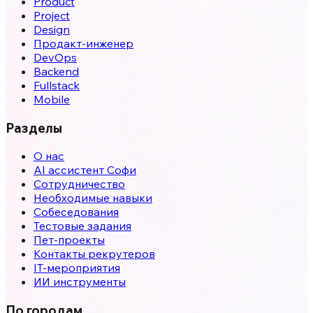
Product
Project
Design
Продакт-инженер
DevOps
Backend
Fullstack
Mobile
Разделы
О нас
AI ассистент Софи
Сотрудничество
Необходимые навыки
Собеседования
Тестовые задания
Пет-проекты
Контакты рекрутеров
IT-мероприятия
ИИ инструменты
По городам