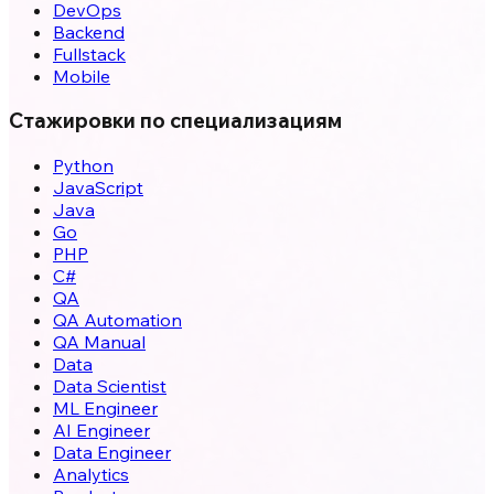
DevOps
Backend
Fullstack
Mobile
Стажировки по специализациям
Python
JavaScript
Java
Go
PHP
C#
QA
QA Automation
QA Manual
Data
Data Scientist
ML Engineer
AI Engineer
Data Engineer
Analytics